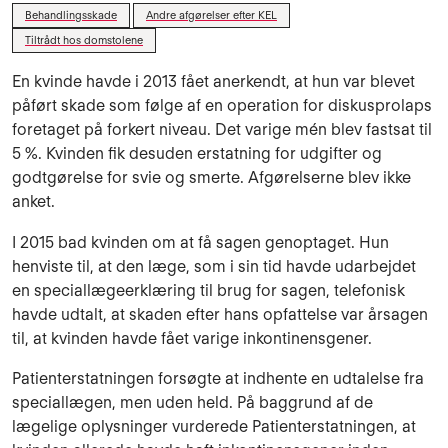
Behandlingsskade
Andre afgørelser efter KEL
Tiltrådt hos domstolene
En kvinde havde i 2013 fået anerkendt, at hun var blevet
påført skade som følge af en operation for diskusprolaps
foretaget på forkert niveau. Det varige mén blev fastsat til
5 %. Kvinden fik desuden erstatning for udgifter og
godtgørelse for svie og smerte. Afgørelserne blev ikke
anket.
I 2015 bad kvinden om at få sagen genoptaget. Hun
henviste til, at den læge, som i sin tid havde udarbejdet
en speciallægeerklæring til brug for sagen, telefonisk
havde udtalt, at skaden efter hans opfattelse var årsagen
til, at kvinden havde fået varige inkontinensgener.
Patienterstatningen forsøgte at indhente en udtalelse fra
speciallægen, men uden held. På baggrund af de
lægelige oplysninger vurderede Patienterstatningen, at