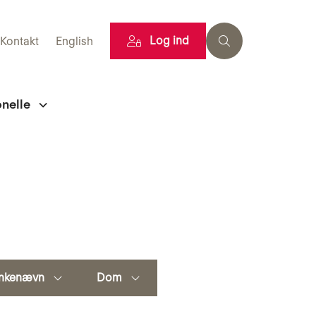
Log ind
Kontakt
English
onelle
nkenævn
Dom