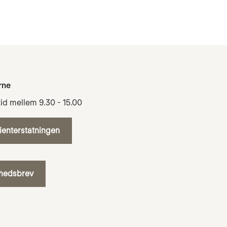
rne
tid mellem 9.30 - 15.00
tienterstatningen
yhedsbrev