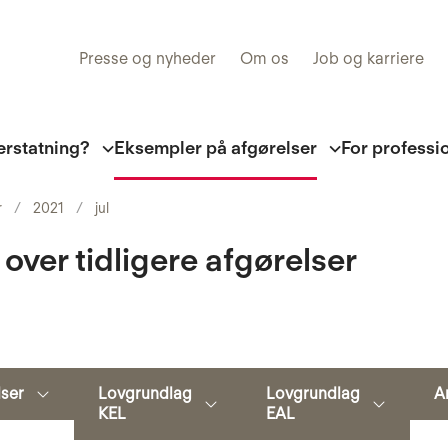
Presse og nyheder
Om os
Job og karriere
erstatning?
Eksempler på afgørelser
For professi
r
2021
jul
 over tidligere afgørelser
Søg
lser
Lovgrundlag
Lovgrundlag
A
KEL
EAL