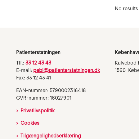
No results
Patienterstatningen
Københav
Tlf.:
33 12 43 43
Kalvebod 
E-mail:
pebl@patienterstatningen.dk
1560 Køb
Fax: 33 12 43 41
EAN-nummer: 5790002316418
CVR-nummer: 16027901
Privatlivspolitik
Cookies
Tilgængelighedserklæring