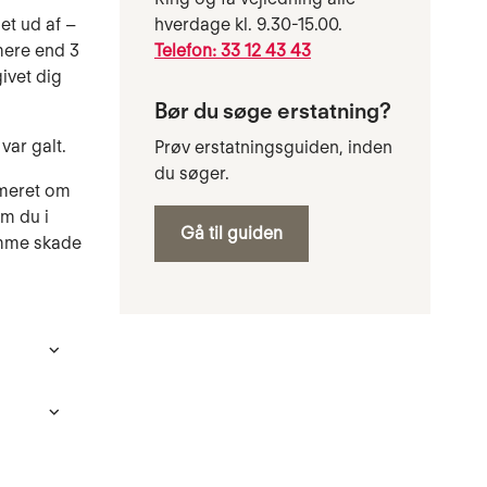
et ud af –
hverdage kl. 9.30-15.00.
 mere end 3
Telefon: 33 12 43 43
givet dig
Bør du søge erstatning?
var galt.
Prøv erstatningsguiden, inden
du søger.
rmeret om
om du i
Gå til guiden
amme skade