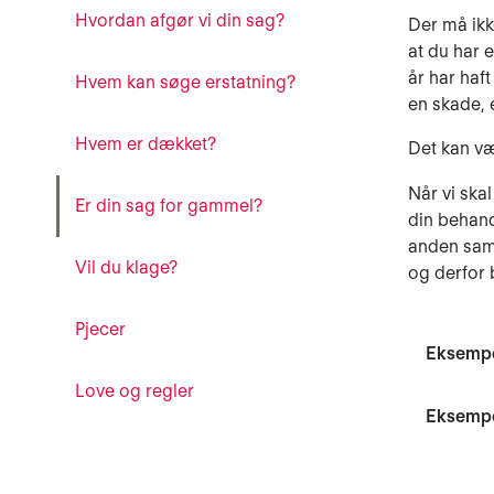
Hvordan afgør vi din sag?
Der må ikk
at du har 
år har haf
Hvem kan søge erstatning?
en skade, 
Hvem er dækket?
Det kan væ
Når vi ska
Er din sag for gammel?
din behand
anden sam
Vil du klage?
og derfor 
Pjecer
Eksempel
Love og regler
Eksempel