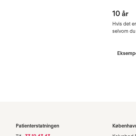
10 år
Hvis det e
selvom du 
Eksempel
Patienterstatningen
Københav