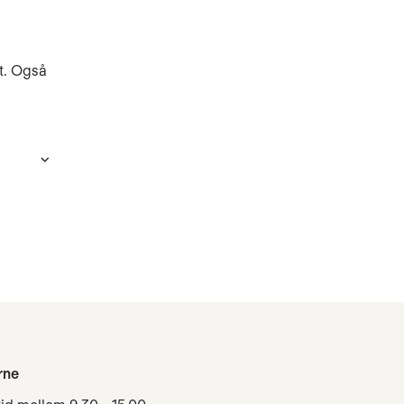
et. Også
rne