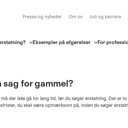
Presse og nyheder
Om os
Job og karriere
erstatning?
Eksempler på afgørelser
For professi
n sag for gammel?
 må der ikke gå for lang tid, før du søger erstatning. Der er to
sfrister, du skal være opmærksom på, inden du søger erstatn