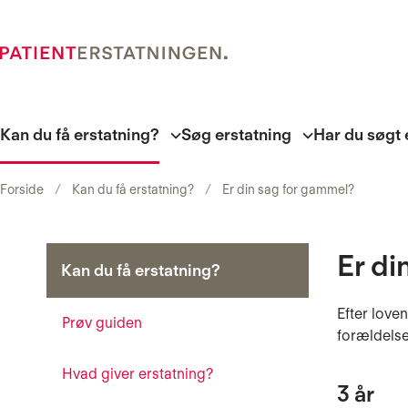
Kan du få erstatning?
Søg erstatning
Har du søgt 
Forside
Kan du få erstatning?
Er din sag for gammel?
Er di
Kan du få erstatning?
Efter loven
Prøv guiden
forældelse
Hvad giver erstatning?
3 år