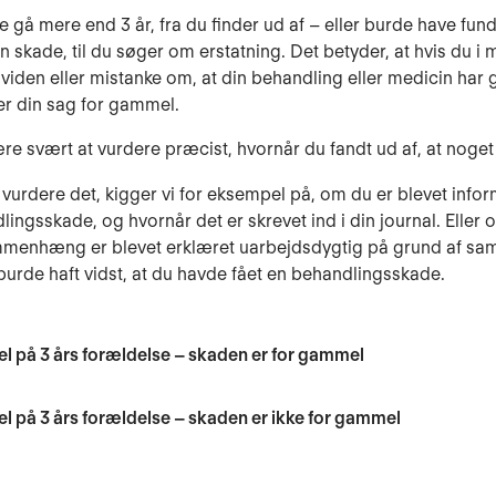
e gå mere end 3 år, fra du finder ud af – eller burde have fund
en skade, til du søger om erstatning. Det betyder, at hvis du i
t viden eller mistanke om, at din behandling eller medicin har 
er din sag for gammel.
re svært at vurdere præcist, hvornår du fandt ud af, at noget 
l vurdere det, kigger vi for eksempel på, om du er blevet info
lingsskade, og hvornår det er skrevet ind i din journal. Eller 
menhæng er blevet erklæret uarbejdsdygtig på grund af s
burde haft vidst, at du havde fået en behandlingsskade.
 på 3 års forældelse – skaden er for gammel
 på 3 års forældelse – skaden er ikke for gammel