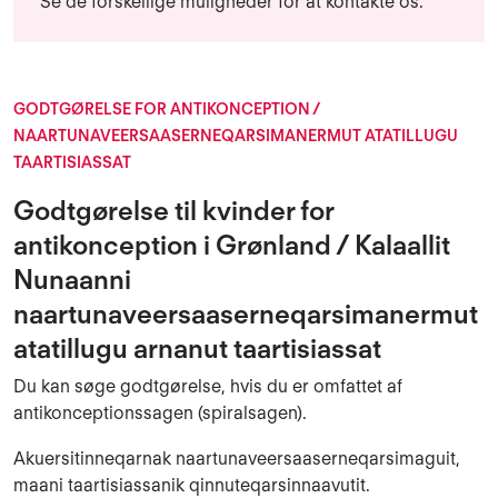
Se de forskellige muligheder for at kontakte os.
GODTGØRELSE FOR ANTIKONCEPTION /
NAARTUNAVEERSAASERNEQARSIMANERMUT ATATILLUGU
TAARTISIASSAT
Godtgørelse til kvinder for
antikonception i Grønland / Kalaallit
Nunaanni
naartunaveersaaserneqarsimanermut
atatillugu arnanut taartisiassat
Du kan søge godtgørelse, hvis du er omfattet af
antikonceptionssagen (spiralsagen).
Akuersitinneqarnak naartunaveersaaserneqarsimaguit,
maani taartisiassanik qinnuteqarsinnaavutit.