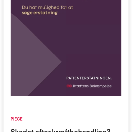
PJECE
Skadet efter kræftbehandling?