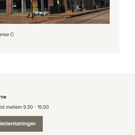
ense C
rne
tid mellem 9.30 - 15.00
tienterstatningen