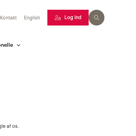
Log ind
Kontakt
English
onelle
le af os.