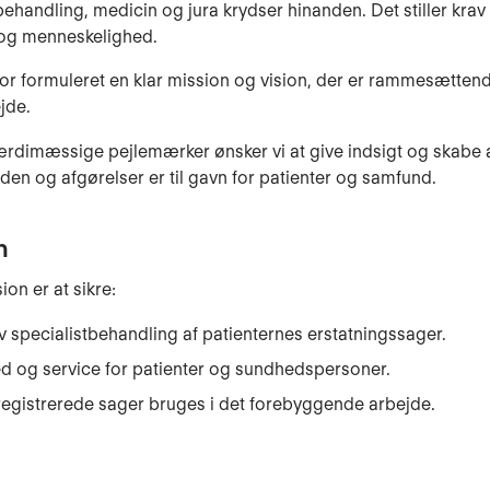
handling, medicin og jura krydser hinanden. Det stiller krav 
 og menneskelighed.
for formuleret en klar mission og vision, der er rammesættend
jde.
rdimæssige pejlemærker ønsker vi at give indsigt og skabe a
iden og afgørelser er til gavn for patienter og samfund.
n
on er at sikre:
iv specialistbehandling af patienternes erstatningssager.
d og service for patienter og sundhedspersoner.
registrerede sager bruges i det forebyggende arbejde.