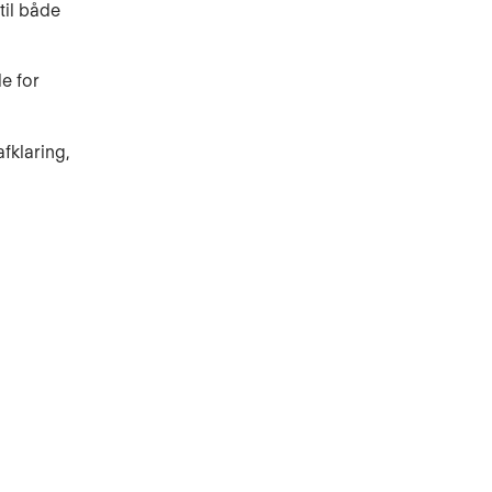
til både
e for
fklaring,