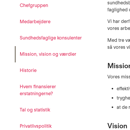
sundhedsbe
Chefgruppen
faglighed
Vi har der
Medarbejdere
vores arbe
Sundhedsfaglige konsulenter
Med tre væ
så vores v
Mission, vision og værdier
Missio
Historie
Vores missi
Hvem finansierer
effekt
erstatningerne?
tryghe
at de 
Tal og statistik
Vision
Privatlivspolitik