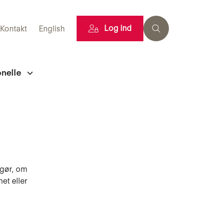
Log ind
Kontakt
English
onelle
fgør, om
et eller