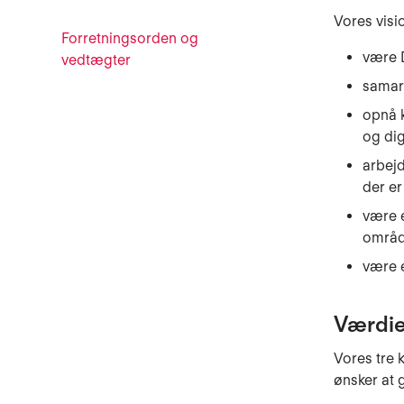
Vores visio
Forretningsorden og
være 
vedtægter
samar
opnå k
og dig
arbejd
der er
være 
områd
være e
Værdie
Vores tre 
ønsker at 