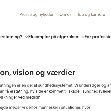
Presse og nyheder
Om os
Job og karriere
erstatning?
Eksempler på afgørelser
For professi
on, vision og værdier
tatningen er en del af sundhedssystemet. Vi undersøger og a
kan få erstatning, hvis de er kommet til skade i sundhedsvæsen
ivirkninger ved medicin.
bejde møder vi derfor mennesker i situationer, hvor