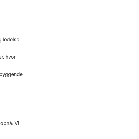
g ledelse
r, hvor
rebyggende
 opnå: Vi