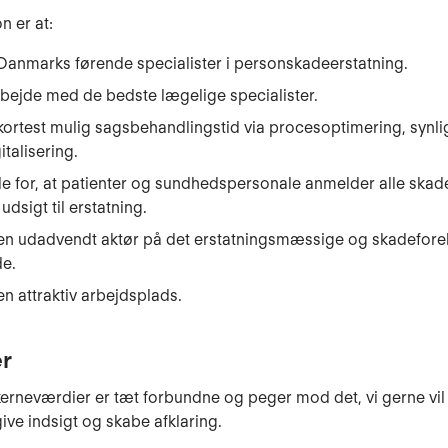
n er at:
Danmarks førende specialister i personskadeerstatning.
bejde med de bedste lægelige specialister.
ortest mulig sagsbehandlingstid via procesoptimering, synli
italisering.
e for, at patienter og sundhedspersonale anmelder alle skade
 udsigt til erstatning.
en udadvendt aktør på det erstatningsmæssige og skadefo
e.
n attraktiv arbejdsplads.
r
kerneværdier er tæt forbundne og peger mod det, vi gerne vil
give indsigt og skabe afklaring.