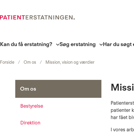
Kan du få erstatning?
Søg erstatning
Har du søgt 
Forside
Om os
Mission, vision og værdier
Missi
Om os
Patienters
Bestyrelse
patienter 
har fået b
Direktion
I vores ar