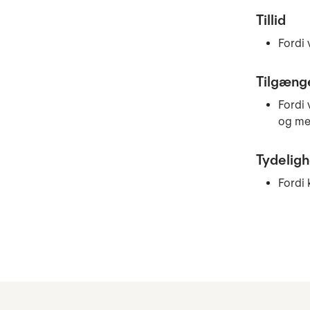
Tillid
Fordi 
Tilgæng
Fordi 
og me
Tydelig
Fordi 