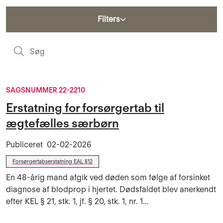
Filters
S
SAGSNUMMER 22-2210
Erstatning for forsørgertab til
ægtefælles særbørn
Publiceret
02-02-2026
Forsørgertabserstatning EAL §12
En 48-årig mand afgik ved døden som følge af forsinket
diagnose af blodprop i hjertet. Dødsfaldet blev anerkendt
efter KEL § 21, stk. 1, jf. § 20, stk. 1, nr. 1...