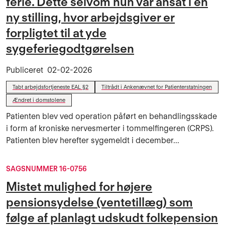
ferie. Dette selvom hun var ansat i en
ny stilling, hvor arbejdsgiver er
forpligtet til at yde
sygeferiegodtgørelsen
Publiceret
02-02-2026
Tabt arbejdsfortjeneste EAL §2
Tiltrådt i Ankenævnet for Patienterstatningen
Ændret i domstolene
Patienten blev ved operation påført en behandlingsskade
i form af kroniske nervesmerter i tommelfingeren (CRPS).
Patienten blev herefter sygemeldt i december...
SAGSNUMMER 16-0756
Mistet mulighed for højere
pensionsydelse (ventetillæg) som
følge af planlagt udskudt folkepension