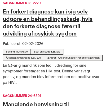
SAGSNUMMER 18-2220
En forkert diagnose kan i sig selv
udgøre en behandlingsskade, hvis
den forkerte diagnose fører til
udvikling af psykisk sygdom
Publiceret
02-02-2026
Behandlingsskade
Sket en skade KEL §19
Årsagssammenhæng KEL §20
Ændret i Ankenævnet for Patienterstatningen
En 53-årig mand fik som led i udredning for sine
symptomer foretaget en HIV-test. Denne var svagt
positiv, og manden blev informeret om det positive svar
på HIV...
SAGSNUMMER 24-6891
Manglende henvisning til