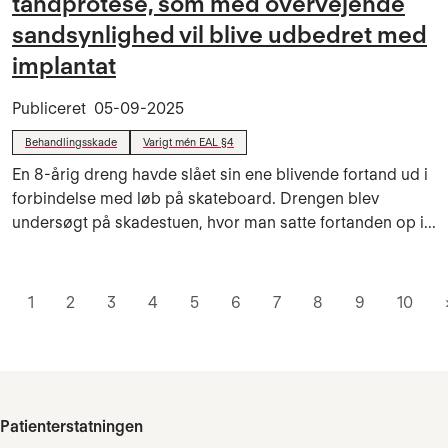
tandprotese, som med overvejende
sandsynlighed vil blive udbedret med
implantat
Publiceret
05-09-2025
Behandlingsskade
Varigt mén EAL §4
En 8-årig dreng havde slået sin ene blivende fortand ud i
forbindelse med løb på skateboard. Drengen blev
undersøgt på skadestuen, hvor man satte fortanden op i...
1
2
3
4
5
6
7
8
9
10
Patienterstatningen