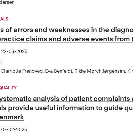
edersen
NALS
s of errors and weaknesses in the diagno
practice claims and adverse events from 
t
22-03-2025
l
er, Charlotte Frendved, Eva Benfeldt, Rikke Mørch Jørgensen, 
QUALITY
ystematic analysis of patient complaints
als provide useful information to guide 
Denmark
t
07-02-2023