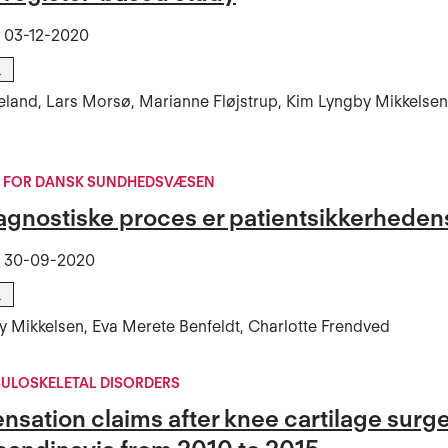
t
03-12-2020
l
eland, Lars Morsø, Marianne Fløjstrup, Kim Lyngby Mikkelse
T FOR DANSK SUNDHEDSVÆSEN
agnostiske proces er patientsikkerhedens
t
30-09-2020
l
 Mikkelsen, Eva Merete Benfeldt, Charlotte Frendved
ULOSKELETAL DISORDERS
ation claims after knee cartilage surger