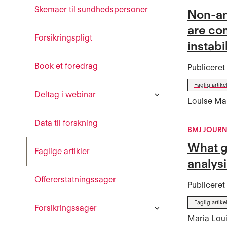
Skemaer til sundhedspersoner
Non-an
are com
Forsikringspligt
instabil
Book et foredrag
Publicere
Faglig artike
Deltag i webinar
Louise Ma
Data til forskning
BMJ JOUR
What g
Faglige artikler
analysi
Offererstatningssager
Publicere
Faglig artike
Forsikringssager
Maria Loui