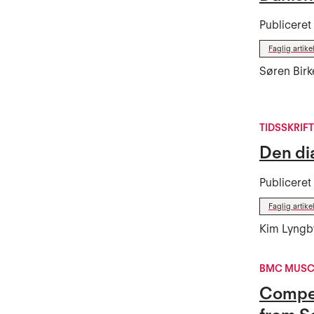
Publicere
Faglig artike
Søren Birk
TIDSSKRIF
Den di
Publicere
Faglig artike
Kim Lyngby
BMC MUSC
Compens