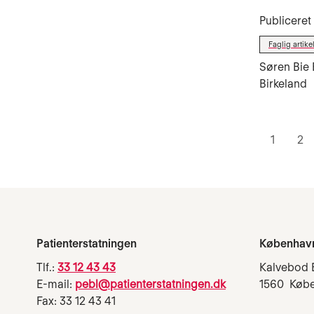
Publicere
Faglig artike
Søren Bie 
Birkeland
1
2
Patienterstatningen
Københav
Tlf.:
33 12 43 43
Kalvebod 
E-mail:
pebl@patienterstatningen.dk
1560 Køb
Fax: 33 12 43 41