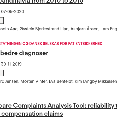
candinavia from 2010 to 2015
t
07-05-2020
l
eth Aae, Øystein Bjerkestrand Lian, Asbjørn Årøen, Lars En
STATNINGEN OG DANSK SELSKAB FOR PATIENTSIKKERHED
l bedre diagnoser
t
30-11-2019
l
gård Jensen, Morten Vinter, Eva Benfeldt, Kim Lyngby Mikkelse
are Complaints Analysis Tool: reliability
t compensation claims