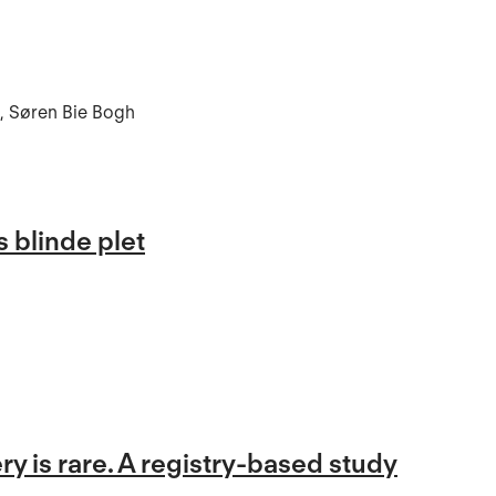
n, Søren Bie Bogh
 blinde plet
y is rare. A registry-based study