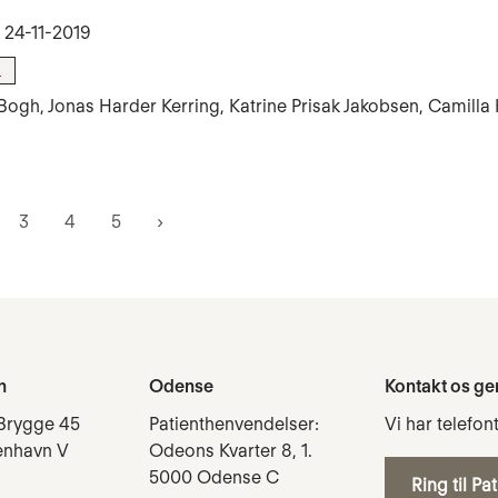
t
24-11-2019
l
Bogh, Jonas Harder Kerring, Katrine Prisak Jakobsen, Camill
3
4
5
n
Odense
Kontakt os ge
Brygge 45
Patienthenvendelser:
Vi har telefon
enhavn V
Odeons Kvarter 8, 1.
5000 Odense C
Ring til Pa