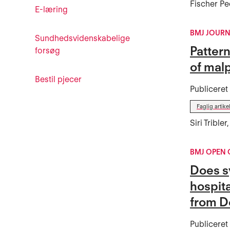
Fischer P
E-læring
BMJ JOUR
Sundhedsvidenskabelige
Pattern
forsøg
of mal
Bestil pjecer
Publicere
Faglig artike
Siri Tribl
BMJ OPEN 
Does s
hospit
from 
Publicere