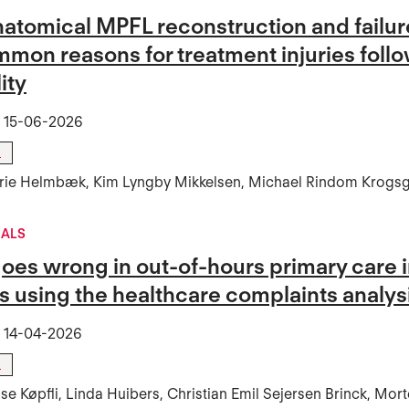
atomical MPFL reconstruction and failure
mon reasons for treatment injuries follo
ity
t
15-06-2026
l
rie Helmbæk, Kim Lyngby Mikkelsen, Michael Rindom Krogs
NALS
oes wrong in out-of-hours primary care
s using the healthcare complaints analysi
t
14-04-2026
l
se Køpfli, Linda Huibers, Christian Emil Sejersen Brinck, Mo