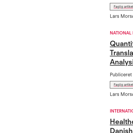
Faglig artike
Lars Morsø
NATIONAL 
Quanti
Transl
Analysi
Publicere
Faglig artike
Lars Morsø
INTERNATI
Health
Danish