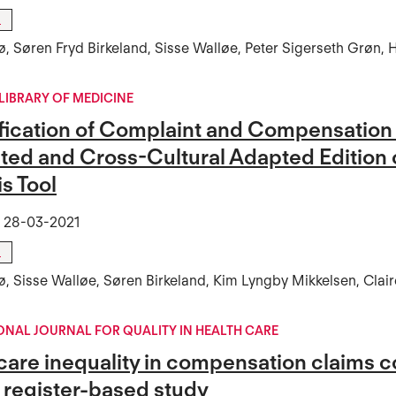
l
, Søren Fryd Birkeland, Sisse Walløe, Peter Sigerseth Grøn, 
LIBRARY OF MEDICINE
fication of Complaint and Compensation 
ated and Cross-Cultural Adapted Edition 
s Tool
t
28-03-2021
l
, Sisse Walløe, Søren Birkeland, Kim Lyngby Mikkelsen, Clai
ONAL JOURNAL FOR QUALITY IN HEALTH CARE
care inequality in compensation claims c
 register-based study