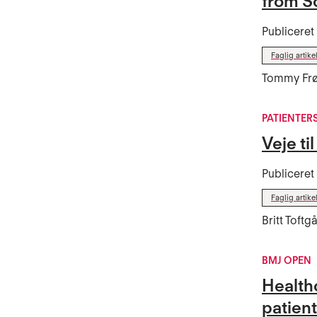
from S
Publicere
Faglig artike
Tommy Frøs
PATIENTER
Veje ti
Publicere
Faglig artike
Britt Toft
BMJ OPEN
Healthc
patien