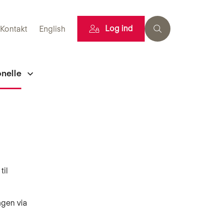
Log ind
Kontakt
English
onelle
til
ngen via