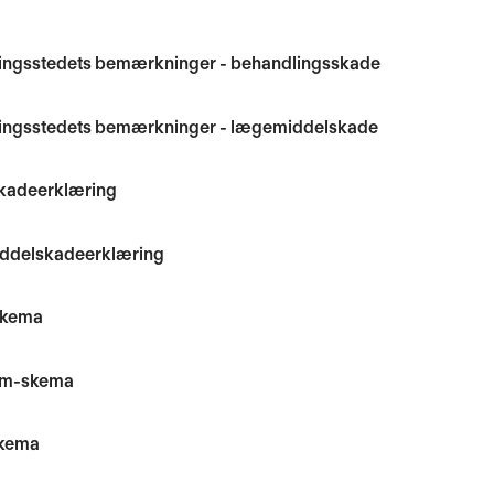
ingsstedets bemærkninger - behandlingsskade
ingsstedets bemærkninger - lægemiddelskade
skadeerklæring
delskadeerklæring
skema
rm-skema
skema