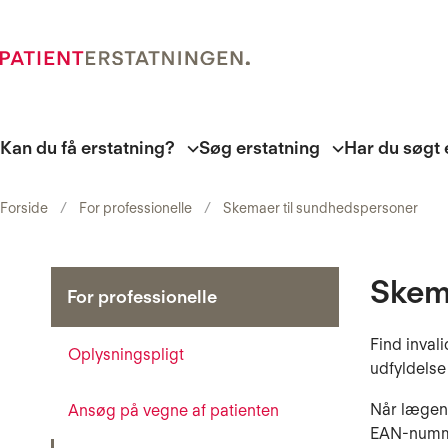
Kan du få erstatning?
Søg erstatning
Har du søgt 
Forside
For professionelle
Skemaer til sundhedspersoner
Skem
For professionelle
Find inval
Oplysningspligt
udfyldelse
Når lægen 
Ansøg på vegne af patienten
EAN-num