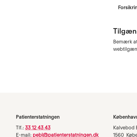
Forsikri
Tilgæn
Bemærk at 
webtilgæng
Patienterstatningen
Københav
Tlf.:
33 12 43 43
Kalvebod 
E-mail:
pebl@patienterstatningen.dk
1560 Køb