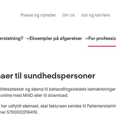
Presse og nyheder
Om os
Job og karriere
erstatning?
Eksempler på afgørelser
For professi
aer til sundhedspersoner
iditetsattester og skema til behandlingsstedets bemærkninger 
 online med MitID eller til download.
har udfyldt skemaet, skal fakturaen sendes til Patienterstatni
mer
5790002316418.