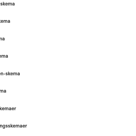
-skema
kema
ma
ema
en-skema
ema
kemaer
ingsskemaer