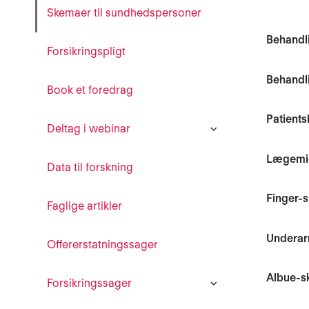
Skemaer til sundhedspersoner
Behandl
Forsikringspligt
Behandl
Book et foredrag
Patient
Deltag i webinar
Lægemid
Data til forskning
Finger-
Faglige artikler
Undera
Offererstatningssager
Albue-
Forsikringssager