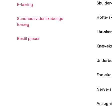
Skulder
E-læring
Hofte-s
Sundhedsvidenskabelige
forsøg
Lår-ske
Bestil pjecer
Knæ-sk
Underb
Fod-sk
Nerve-s
Ansøgn