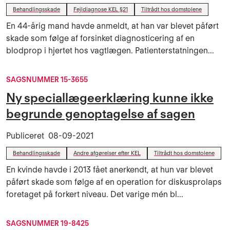
Behandlingsskade
Fejldiagnose KEL §21
Tiltrådt hos domstolene
En 44-årig mand havde anmeldt, at han var blevet påført
skade som følge af forsinket diagnosticering af en
blodprop i hjertet hos vagtlægen. Patienterstatningen...
SAGSNUMMER 15-3655
Ny speciallægeerklæring kunne ikke
begrunde genoptagelse af sagen
Publiceret
08-09-2021
Behandlingsskade
Andre afgørelser efter KEL
Tiltrådt hos domstolene
En kvinde havde i 2013 fået anerkendt, at hun var blevet
påført skade som følge af en operation for diskusprolaps
foretaget på forkert niveau. Det varige mén bl...
SAGSNUMMER 19-8425