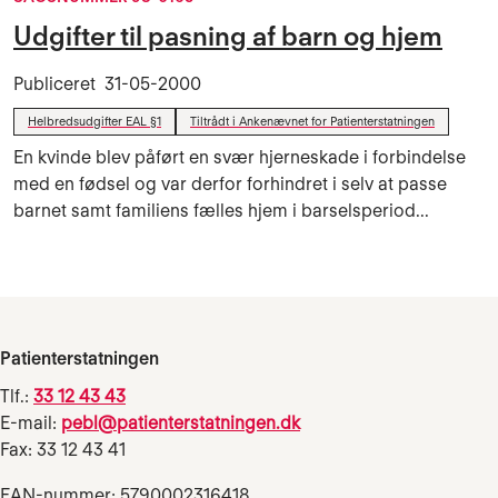
Udgifter til pasning af barn og hjem
Publiceret
31-05-2000
Helbredsudgifter EAL §1
Tiltrådt i Ankenævnet for Patienterstatningen
En kvinde blev påført en svær hjerneskade i forbindelse
med en fødsel og var derfor forhindret i selv at passe
barnet samt familiens fælles hjem i barselsperiod...
Patienterstatningen
Tlf.:
33 12 43 43
E-mail:
pebl@patienterstatningen.dk
Fax: 33 12 43 41
EAN-nummer: 5790002316418