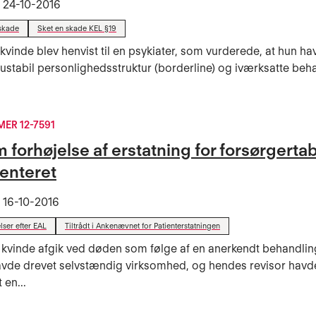
t
24-10-2016
skade
Sket en skade KEL §19
 kvinde blev henvist til en psykiater, som vurderede, at hun h
ustabil personlighedsstruktur (borderline) og iværksatte beha
R 12-7591
 forhøjelse af erstatning for forsørgertab
enteret
t
16-10-2016
lser efter EAL
Tiltrådt i Ankenævnet for Patienterstatningen
 kvinde afgik ved døden som følge af en anerkendt behandli
avde drevet selvstændig virksomhed, og hendes revisor havd
 en...