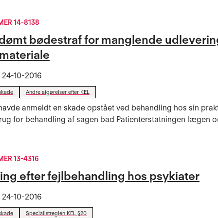
ER 14-8138
dømt bødestraf for manglende udleverin
lmateriale
t
24-10-2016
skade
Andre afgørelser efter KEL
havde anmeldt en skade opstået ved behandling hos sin prak
brug for behandling af sagen bad Patienterstatningen lægen o
ER 13-4316
ing efter fejlbehandling hos psykiater
t
24-10-2016
skade
Specialistreglen KEL §20