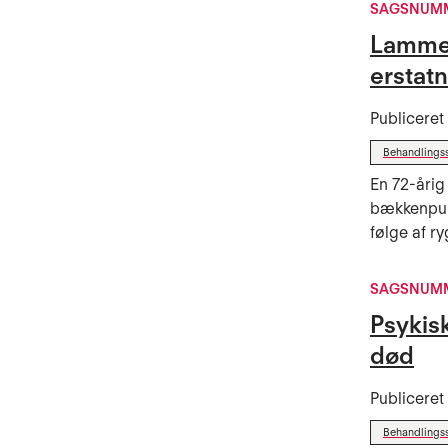
SAGSNUMM
Lammels
erstat
Publicere
Behandlings
En 72-årig
bækkenpul
følge af r
SAGSNUMM
Psykisk
død
Publicere
Behandlings