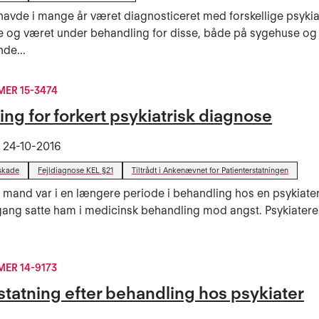
havde i mange år været diagnosticeret med forskellige psykia
og været under behandling for disse, både på sygehuse og
nde...
ER 15-3474
ing for forkert psykiatrisk diagnose
t
24-10-2016
skade
Fejldiagnose KEL §21
Tiltrådt i Ankenævnet for Patienterstatningen
 mand var i en længere periode i behandling hos en psykiater
ang satte ham i medicinsk behandling mod angst. Psykiateren
ER 14-9173
statning efter behandling hos psykiater