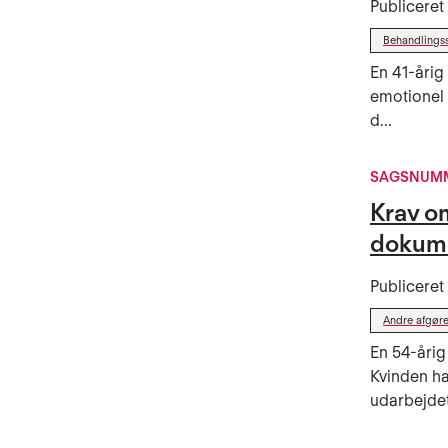
Publicere
Behandlings
En 41-årig
emotionel 
d...
SAGSNUMME
Krav om
dokum
Publicere
Andre afgøre
En 54-årig
Kvinden h
udarbejdet