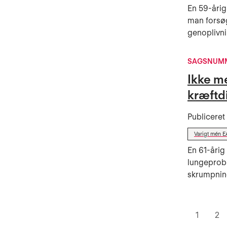
En 59-årig
man forsø
genoplivni
SAGSNUMM
Ikke mé
kræftd
Publicere
Varigt mén E
En 61-åri
lungeprob
skrumpning
1
2