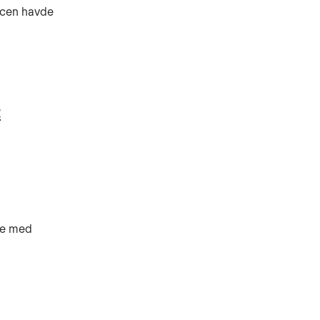
ancen havde
t
se med