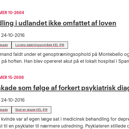
ER 10-2664
ing i udlandet ikke omfattet af loven
t
24-10-2016
skade
Lovens dækningsområde KEL §19
g mand faldt under et genoptræningsophold på Montebello o
 på hoften. Han blev opereret akut på et lokalt hospital i Spanie
ER 15-2698
kade som følge af forkert psykiatrisk di
t
24-10-2016
skade
Sket en skade KEL §19
 kvinde var af egen læge sat i medicinsk behandling for dep
t til en psykiater til nærmere udredning. Psykiateren stillede 