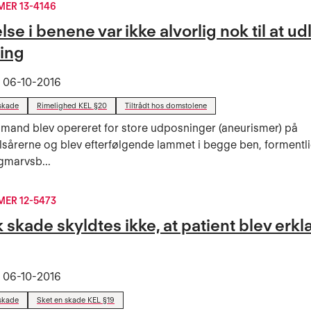
ER 13-4146
e i benene var ikke alvorlig nok til at ud
ning
t
06-10-2016
skade
Rimelighed KEL §20
Tiltrådt hos domstolene
 mand blev opereret for store udposninger (aneurismer) på
sårerne og blev efterfølgende lammet i begge ben, formentl
ygmarvsb...
ER 12-5473
 skade skyldtes ikke, at patient blev erk
t
06-10-2016
skade
Sket en skade KEL §19