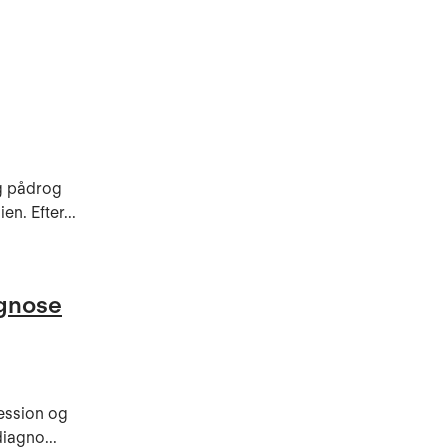
g pådrog
n. Efter...
agnose
ression og
diagno...