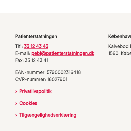
Patienterstatningen
Københav
Tlf.:
33 12 43 43
Kalvebod 
E-mail:
pebl@patienterstatningen.dk
1560 Køb
Fax: 33 12 43 41
EAN-nummer: 5790002316418
CVR-nummer: 16027901
Privatlivspolitik
Cookies
Tilgængelighedserklæring