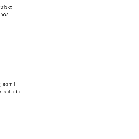
triske
 hos
, som i
 stillede