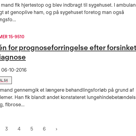
 mand fik hjertestop og blev indbragt til sygehuset. I ambul
gt at genoplive ham, og på sygehuset foretog man også
ngsfo...
ER 15-9510
n for prognoseforringelse efter forsinke
iagnose
t
06-10-2016
AL §4
g mand gennemgik et længere behandlingsforløb på grund af
lemer. Han fik blandt andet konstateret lungehindebetændel
, fibrose...
3
4
5
6