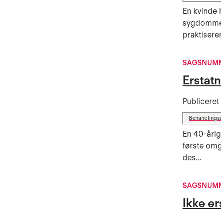
En kvinde 
sygdomme 
praktisere
SAGSNUMM
Erstatn
Publicere
Behandlings
En 40-årig
første omg
des...
SAGSNUMM
Ikke er