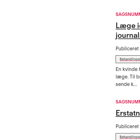
SAGSNUMM
Læge i
journa
Publicere
Behandlings
En kvinde 
læge. Til 
sende k...
SAGSNUMM
Erstatn
Publicere
Behandlings