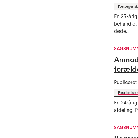
Forsørgertab
En 23-årig
behandlet 
døde...
SAGSNUMM
Anmodn
foræld
Publicere
Forældelse 
En 24-årig
afdeling. P
SAGSNUMM