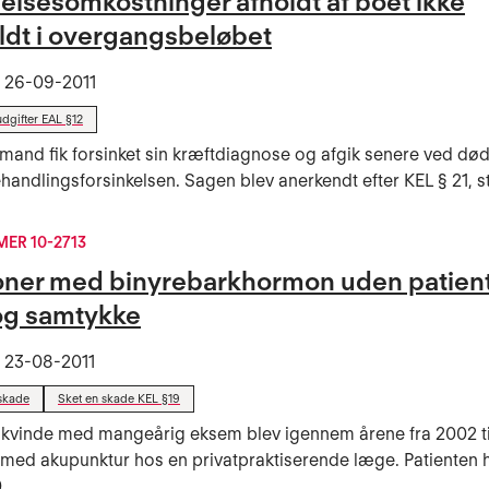
elsesomkostninger afholdt af boet ikke
ldt i overgangsbeløbet
t
26-09-2011
dgifter EAL §12
 mand fik forsinket sin kræftdiagnose og afgik senere ved d
handlingsforsinkelsen. Sagen blev anerkendt efter KEL § 21, stk. 
ER 10-2713
ioner med binyrebarkhormon uden patien
og samtykke
t
23-08-2011
skade
Sket en skade KEL §19
 kvinde med mangeårig eksem blev igennem årene fra 2002 ti
med akupunktur hos en privatpraktiserende læge. Patienten
..