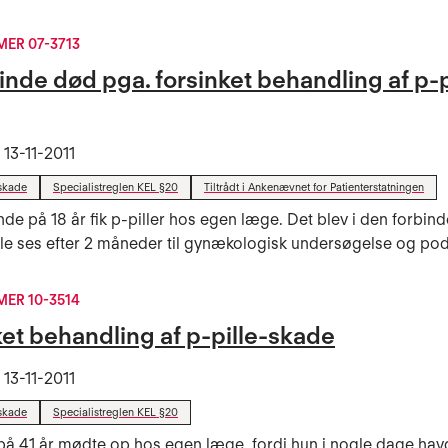
ER 07-3713
nde død pga. forsinket behandling af p-p
t
13-11-2011
skade
Specialistreglen KEL §20
Tiltrådt i Ankenævnet for Patienterstatningen
de på 18 år fik p-piller hos egen læge. Det blev i den forbinde
lle ses efter 2 måneder til gynækologisk undersøgelse og pod
ER 10-3514
ket behandling af p-pille-skade
t
13-11-2011
skade
Specialistreglen KEL §20
på 41 år mødte op hos egen læge, fordi hun i nogle dage havd