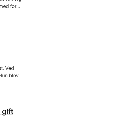
med for...
st. Ved
Hun blev
gift