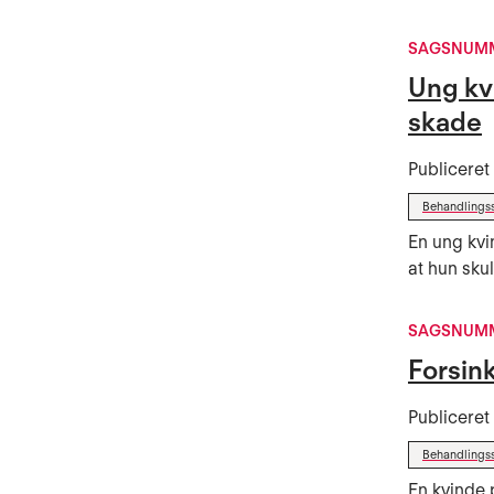
SAGSNUMM
Ung kvi
skade
Publicere
Behandlings
En ung kvin
at hun sku
SAGSNUMM
Forsin
Publicere
Behandlings
En kvinde 