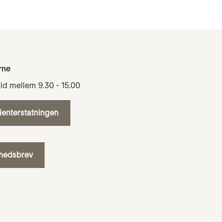
rne
tid mellem 9.30 - 15.00
tienterstatningen
yhedsbrev