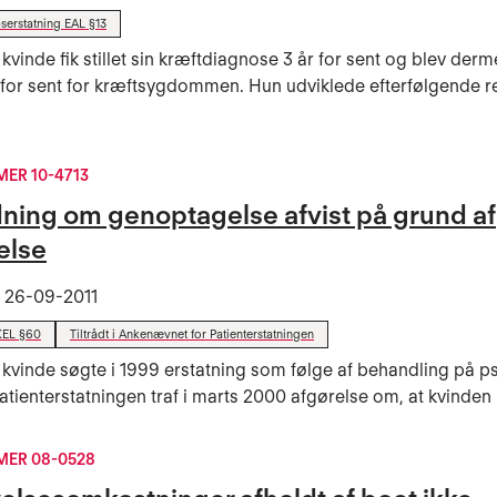
serstatning EAL §13
 kvinde fik stillet sin kræftdiagnose 3 år for sent og blev der
for sent for kræftsygdommen. Hun udviklede efterfølgende r
ER 10-4713
ing om genoptagelse afvist på grund af
else
t
26-09-2011
KEL §60
Tiltrådt i Ankenævnet for Patienterstatningen
 kvinde søgte i 1999 erstatning som følge af behandling på ps
atienterstatningen traf i marts 2000 afgørelse om, at kvinden i
ER 08-0528