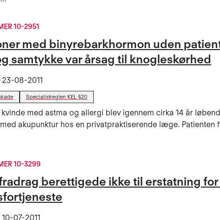
ER 10-2951
ioner med binyrebarkhormon uden patien
og samtykke var årsag til knogleskørhed
t
23-08-2011
skade
Specialistreglen KEL §20
 kvinde med astma og allergi blev igennem cirka 14 år løben
med akupunktur hos en privatpraktiserende læge. Patienten fi
.
ER 10-3299
fradrag berettigede ikke til erstatning for
sfortjeneste
t
10-07-2011