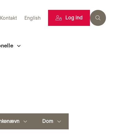
Log ind
Kontakt
English
onelle
nkenævn
Dom