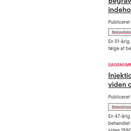
Begrav
indeho
Publicere
Begravelsesu
En 51-årig
følge af be
SAGSNUMM
Injekt
viden 
Publicere
Behandlings
En 47-årig
behandlet 
siden 1990.