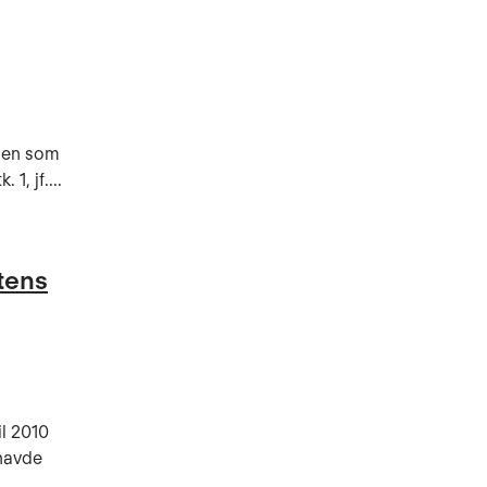
øden som
1, jf....
tens
l 2010
 havde