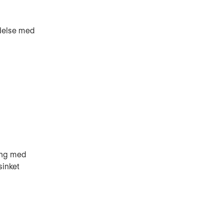
ndelse med
ing med
sinket