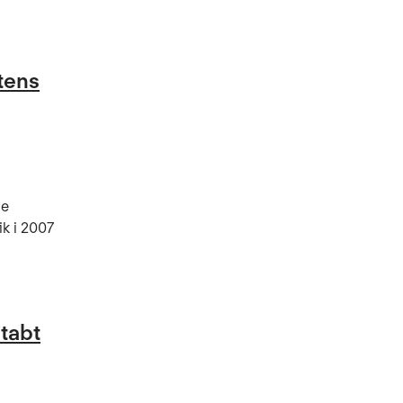
tens
de
k i 2007
 tabt