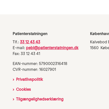
Patienterstatningen
Københav
Tlf.:
33 12 43 43
Kalvebod 
E-mail:
pebl@patienterstatningen.dk
1560 Køb
Fax: 33 12 43 41
EAN-nummer: 5790002316418
CVR-nummer: 16027901
Privatlivspolitik
Cookies
Tilgængelighedserklæring