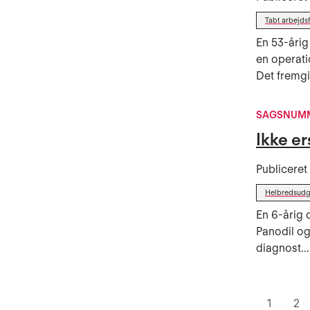
Tabt arbejds
En 53-årig
en operat
Det fremgi
SAGSNUMM
Ikke er
Publicere
Helbredsudgi
En 6-årig
Panodil og
diagnost...
1
2