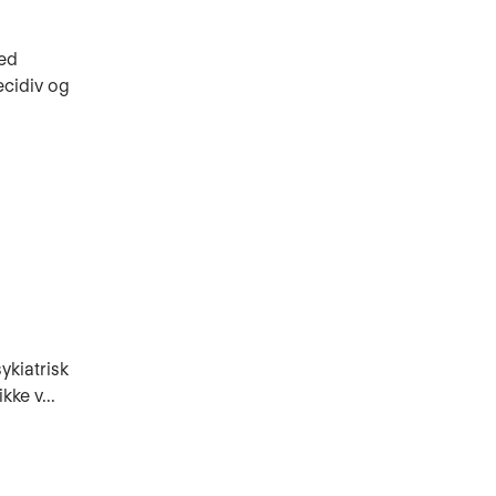
med
ecidiv og
ykiatrisk
kke v...