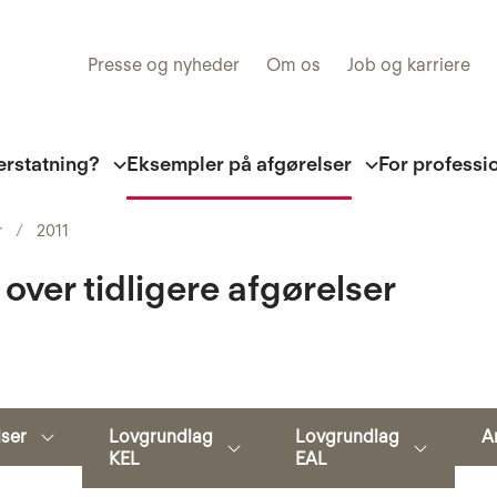
Presse og nyheder
Om os
Job og karriere
erstatning?
Eksempler på afgørelser
For professi
r
2011
 over tidligere afgørelser
Søg
lser
Lovgrundlag
Lovgrundlag
A
KEL
EAL