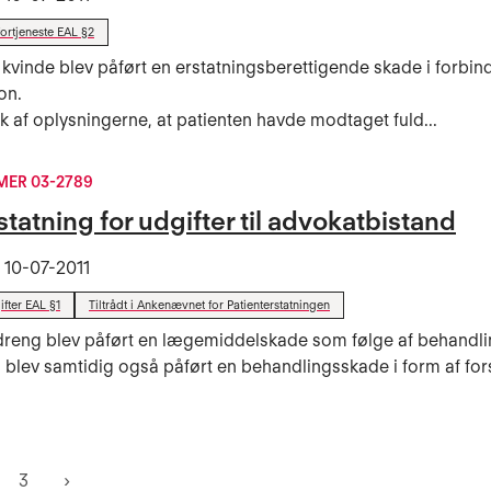
fortjeneste EAL §2
 kvinde blev påført en erstatningsberettigende skade i forbi
ion.
k af oplysningerne, at patienten havde modtaget fuld...
ER 03-2789
statning for udgifter til advokatbistand
t
10-07-2011
fter EAL §1
Tiltrådt i Ankenævnet for Patienterstatningen
 dreng blev påført en lægemiddelskade som følge af behandl
 blev samtidig også påført en behandlingsskade i form af for
3