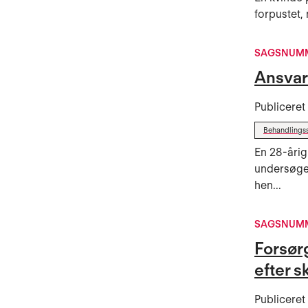
forpustet,
SAGSNUMM
Ansvar
Publicere
Behandlings
En 28-årig
undersøgel
hen...
SAGSNUMM
Forsør
efter 
Publicere