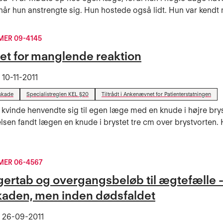
 når hun anstrengte sig. Hun hostede også lidt. Hun var kendt 
ER 09-4145
et for manglende reaktion
t
10-11-2011
skade
Specialistreglen KEL §20
Tiltrådt i Ankenævnet for Patienterstatningen
 kvinde henvendte sig til egen læge med en knude i højre bry
sen fandt lægen en knude i brystet tre cm over brystvorten. 
ER 06-4567
gertab og overgangsbeløb til ægtefælle - 
skaden, men inden dødsfaldet
t
26-09-2011