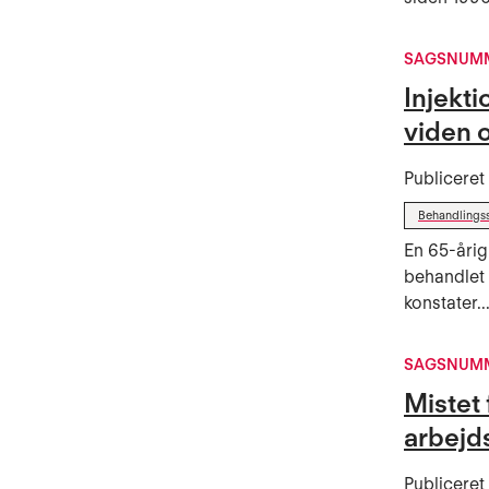
SAGSNUMM
Injekt
viden 
Publicere
Behandlings
En 65-årig
behandlet 
konstater..
SAGSNUMM
Mistet 
arbejd
Publicere