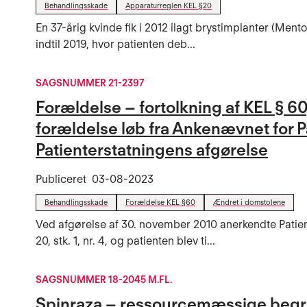
Behandlingsskade
Apparaturreglen KEL §20
En 37-årig kvinde fik i 2012 ilagt brystimplanter (Ment
indtil 2019, hvor patienten deb...
SAGSNUMMER 21-2397
Forældelse – fortolkning af KEL § 60
forældelse løb fra Ankenævnet for P
Patienterstatningens afgørelse
Publiceret
03-08-2023
Behandlingsskade
Forældelse KEL §60
Ændret i domstolene
Ved afgørelse af 30. november 2010 anerkendte Patien
20, stk. 1, nr. 4, og patienten blev ti...
SAGSNUMMER 18-2045 M.FL.
Spinraza – ressourcemæssige beg