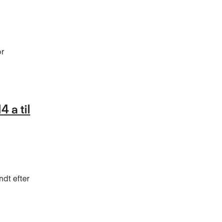
or
 a til
ndt efter