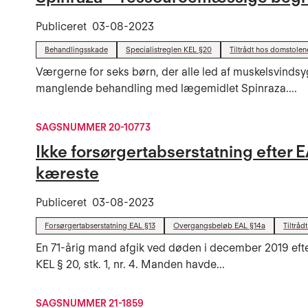
Publiceret
03-08-2023
Behandlingsskade
Specialistreglen KEL §20
Tiltrådt hos domstolen
Værgerne for seks børn, der alle led af muskelsvinds
manglende behandling med lægemidlet Spinraza....
SAGSNUMMER 20-10773
Ikke forsørgertabserstatning efter EA
kæreste
Publiceret
03-08-2023
Forsørgertabserstatning EAL §13
Overgangsbeløb EAL §14a
Tiltråd
En 71-årig mand afgik ved døden i december 2019 efter
KEL § 20, stk. 1, nr. 4. Manden havde...
SAGSNUMMER 21-1859