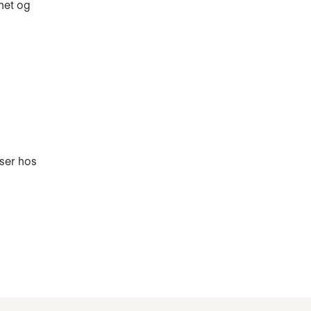
net og
lser hos