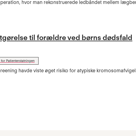
operation, hvor man rekonstruerede ledbåndet mellem lægbe
dtgørelse til forældre ved børns dødsfald
for Patienterstatningen
creening havde viste øget risiko for atypiske kromosomafvige