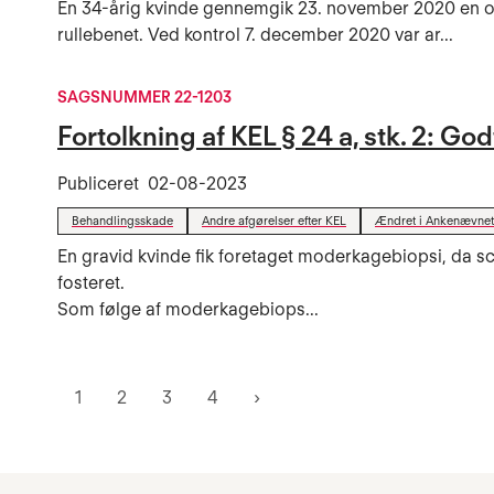
En 34-årig kvinde gennemgik 23. november 2020 en 
rullebenet. Ved kontrol 7. december 2020 var ar...
SAGSNUMMER 22-1203
Fortolkning af KEL § 24 a, stk. 2: Go
Publiceret
02-08-2023
Behandlingsskade
Andre afgørelser efter KEL
Ændret i Ankenævnet 
En gravid kvinde fik foretaget moderkagebiopsi, da s
fosteret.
Som følge af moderkagebiops...
1
2
3
4