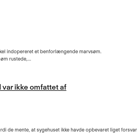
skel indopereret et benforlængende marvsøm.
øm rustede,...
var ikke omfattet af
rdi de mente, at sygehuset ikke havde opbevaret liget forsvarl