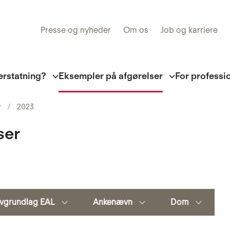
Presse og nyheder
Om os
Job og karriere
erstatning?
Eksempler på afgørelser
For professi
r
2023
ser
vgrundlag EAL
Ankenævn
Dom