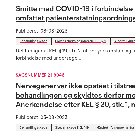
Smitte med COVID-19 i forbindelse 
omfattet patienterstatningsordning
Publiceret
03-08-2023
Behandlingsskade
Lovens dækningsområde KEL §19
Ændret i Anke
Det fremgår af KEL § 19, stk. 2, at der ydes erstatning ti
forbindelse med undersøge...
SAGSNUMMER 21-9046
Nervegener var ikke opstået i til
behandlingen og skyldtes derfor m
Anerkendelse efter KEL § 20, stk. 1, n
Publiceret
03-08-2023
Behandlingsskade
Sket en skade KEL §19
Ændret i Ankenævnet for 