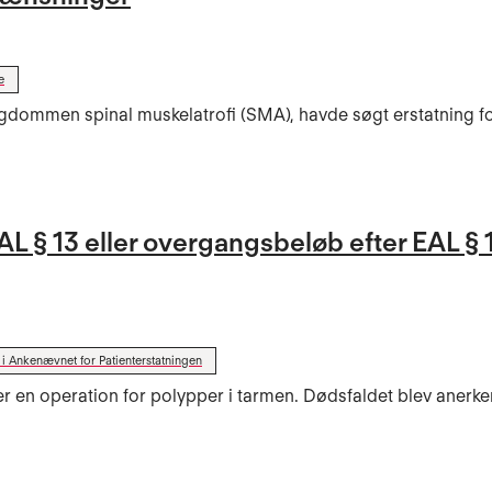
e
ygdommen spinal muskelatrofi (SMA), havde søgt erstatning f
L § 13 eller overgangsbeløb efter EAL § 14
t i Ankenævnet for Patienterstatningen
 en operation for polypper i tarmen. Dødsfaldet blev anerke