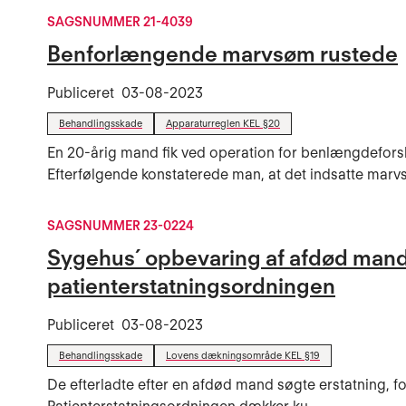
SAGSNUMMER 21-4039
Benforlængende marvsøm rustede
Publiceret
03-08-2023
Behandlingsskade
Apparaturreglen KEL §20
En 20-årig mand fik ved operation for benlængdefor
Efterfølgende konstaterede man, at det indsatte marvs
SAGSNUMMER 23-0224
Sygehus´ opbevaring af afdød mand 
patienterstatningsordningen
Publiceret
03-08-2023
Behandlingsskade
Lovens dækningsområde KEL §19
De efterladte efter en afdød mand søgte erstatning, fo