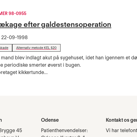
ER 98-0955
ækage efter galdestensoperation
t
22-09-1998
skade
Alternativ metode KEL §20
 mand blev indlagt akut på sygehuset, idet han igennem et 
ige periodiske smerter øverst i bugen.
retaget kikkertunde...
n
Odense
Kontakt os ge
Brygge 45
Patienthenvendelser:
Vi har telefon