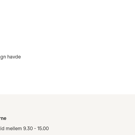
døgn havde
rne
tid mellem 9.30 - 15.00