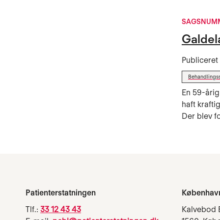
SAGSNUMM
Galdel
Publicere
Behandlings
En 59-årig
haft kraft
Der blev fo
Patienterstatningen
Københav
Tlf.:
33 12 43 43
Kalvebod 