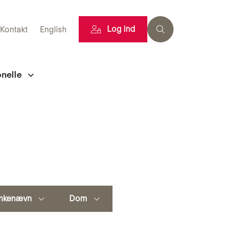
Log ind
Kontakt
English
onelle
nkenævn
Dom