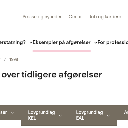
Presse og nyheder
Om os
Job og karriere
erstatning?
Eksempler på afgørelser
For professi
r
1998
 over tidligere afgørelser
Søg
lser
Lovgrundlag
Lovgrundlag
A
KEL
EAL