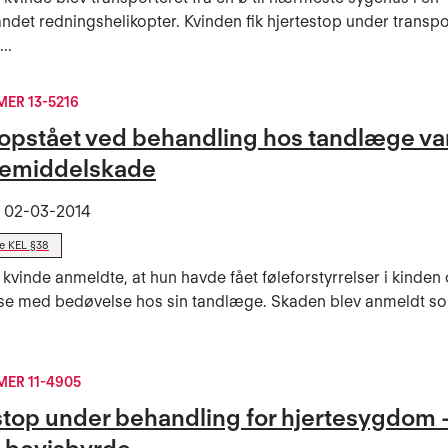
et redningshelikopter. Kvinden fik hjertestop under transpo
..
ER 13-5216
opstået ved behandling hos tandlæge var
emiddelskade
t
02-03-2014
de KEL §38
 kvinde anmeldte, at hun havde fået føleforstyrrelser i kinden
lse med bedøvelse hos sin tandlæge. Skaden blev anmeldt s
ER 11-4905
stop under behandling for hjertesygdom 