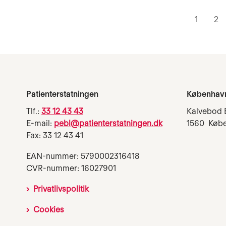
1
2
Patienterstatningen
Københav
Tlf.:
33 12 43 43
Kalvebod 
E-mail:
pebl@patienterstatningen.dk
1560 Køb
Fax: 33 12 43 41
EAN-nummer: 5790002316418
CVR-nummer: 16027901
Privatlivspolitik
Cookies