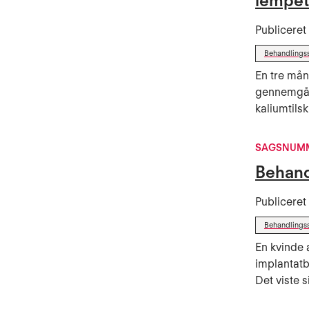
lempet
Publicere
Behandlings
En tre må
gennemgået
kaliumtilsk
SAGSNUMM
Behand
Publicere
Behandlings
En kvinde 
implantatb
Det viste s