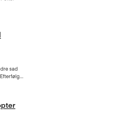
l
ldre sad
fterfølg...
opter