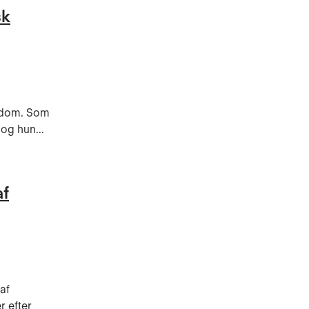
sk
ygdom. Som
og hun...
af
af
r efter