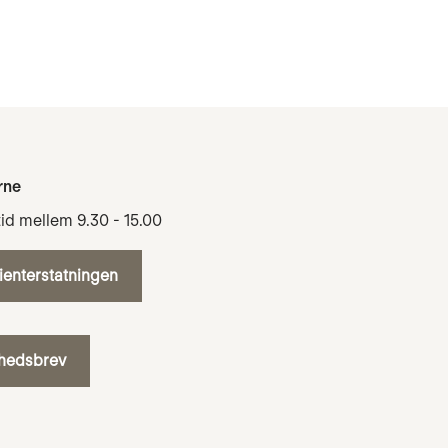
rne
tid mellem 9.30 - 15.00
tienterstatningen
yhedsbrev