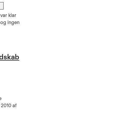
var klar
dog ingen
ndskab
e
 2010 af