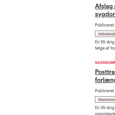
Afslag 
sygdo
Publicere
Helbredsudgi
En 55-årig
følge af f
SAGSNUMM
Posttra
forlæn
Publicere
Behandlings
En 35-årig
manglende 