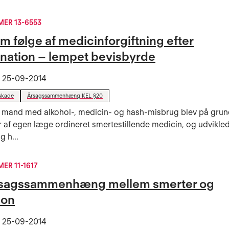
ER 13-6553
m følge af medicinforgiftning efter
dination – lempet bevisbyrde
t
25-09-2014
skade
Årsagssammenhæng KEL §20
 mand med alkohol-, medicin- og hash-misbrug blev på grun
 af egen læge ordineret smertestillende medicin, og udvikled
g h...
R 11-1617
rsagssammenhæng mellem smerter og
ion
t
25-09-2014