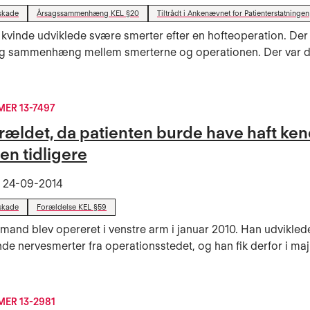
skade
Årsagssammenhæng KEL §20
Tiltrådt i Ankenævnet for Patienterstatningen
 kvinde udviklede svære smerter efter en hofteoperation. Der 
g sammenhæng mellem smerterne og operationen. Der var 
ER 13-7497
orældet, da patienten burde have haft ke
den tidligere
t
24-09-2014
skade
Forældelse KEL §59
 mand blev opereret i venstre arm i januar 2010. Han udvikled
nde nervesmerter fra operationsstedet, og han fik derfor i maj
ER 13-2981