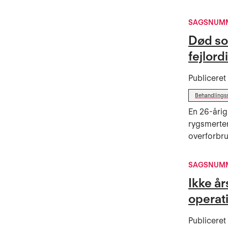
SAGSNUMM
Død so
fejlor
Publicere
Behandlings
En 26-årig
rygsmerter
overforbru
SAGSNUMME
Ikke å
operat
Publicere