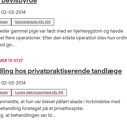
 bevisbyrde
t
02-03-2014
skade
Specialistreglen KEL §20
neder gammel pige var født med en hjertesygdom og havde
 flere operationer. Efter den sidste operation blev hun ordin
ud ge...
ER 13-0727
ling hos privatpraktiserende tandlæge
t
02-03-2014
skade
Lovens dækningsområde KEL §19
anmeldte, at hun var blevet påført skade i forbindelse med
ehandling foretaget på et privathospital.
ig, at behandlingen var bl...