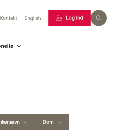
Log ind
Kontakt
English
onelle
nkenævn
Dom