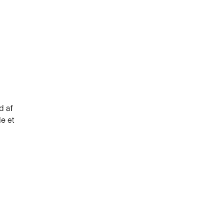
d af
e et