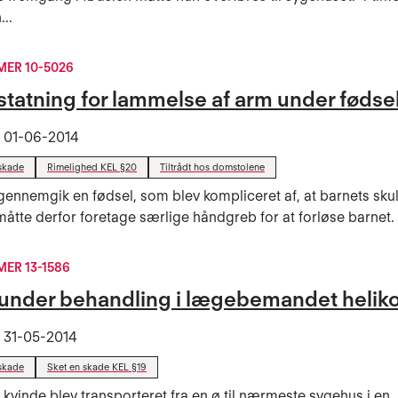
..
ER 10-5026
statning for lammelse af arm under fødse
t
01-06-2014
skade
Rimelighed KEL §20
Tiltrådt hos domstolene
gennemgik en fødsel, som blev kompliceret af, at barnets sku
måtte derfor foretage særlige håndgreb for at forløse barnet. E
ER 13-1586
under behandling i lægebemandet helik
t
31-05-2014
skade
Sket en skade KEL §19
 kvinde blev transporteret fra en ø til nærmeste sygehus i en