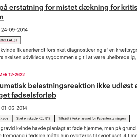
på erstatning for mistet dækning for kriti
m
t
24-09-2014
fter EAL §1
 kvinde fik anerkendt forsinket diagnosticering af en kræfts
orsinkelsen udviklede sygdommen sig til at være uhelbredelig, 
ER 12-2622
umatisk belastningsreaktion ikke udløst 
get fødselsforløb
t
01-06-2014
skade
Sket en skade KEL §19
Tiltrådt i Ankenævnet for Patienterstatningen
 gravid kvinde havde planlagt at føde hjemme, men på grund 
fremgang i fødslen måtte hun overføres til sygehuset. 4 time