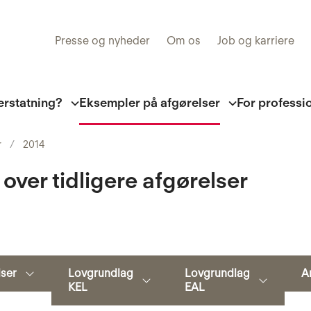
Presse og nyheder
Om os
Job og karriere
erstatning?
Eksempler på afgørelser
For professi
r
2014
 over tidligere afgørelser
Søg
lser
Lovgrundlag
Lovgrundlag
A
KEL
EAL