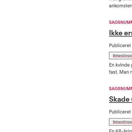
ankomsten.
SAGSNUMM
Ikke er
Publicere
Behandlings
En kvinde 
fast. Man 
SAGSNUMM
Skade 
Publicere
Behandlings
En 68-årig