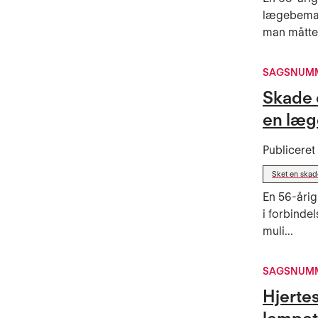
lægebemand
man måtte.
SAGSNUMM
Skade 
en læg
Publicere
Sket en ska
En 56-årig
i forbinde
muli...
SAGSNUMM
Hjerte