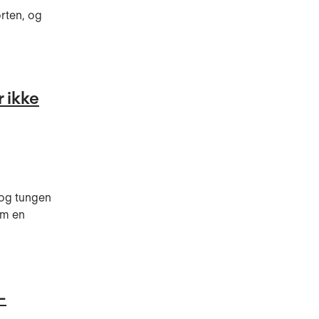
rten, og
 ikke
 og tungen
om en
–