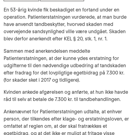
En 53-årig kvinde fik beskadiget en fortand under en
operation. Patienterstatningen vurderede, at man burde
have anvendt tandbeskytter, hvorved skaden med
overvejende sandsynlighed ville være undgået. Skaden
blev derfor anerkendt efter KEL § 20, stk. 1, nr. 1.
Sammen med anerkendelsen meddelte
Patienterstatningen, at der kunne ydes erstatning for
udgifterne til den nødvendige udbedring af tandskaden
efter fradrag for det lovpligtige egetbidrag på 7.300 kr.
(for skader sket i 2017 og tidligere).
Kvinden ankede afgørelsen og anførte, at hun ikke havde
råd til selv at betale de 7.300 kr. til tandbehandlingen.
Ankenævnet for Patienterstatningen udtalte, at enhver
person, der tilkendes efter klage- og erstatningsloven, er
omfattet af reglen om, at der skal fratrækkes et
egetbidrag, og at det ikke er muligt at fritage visse