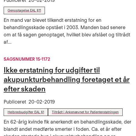
Publiceret
20-02-2019
Genoptagelse EAL §11
En mand var blevet tilkendt erstatning for en
behandlingsskade opstået i 2003. Manden bad senere
om at få sagen genoptaget, hvilket blev afslået og tiltrådt
af...
SAGSNUMMER 15-1172
Ikke erstatning for udgifter til
akupunkturbehandling foretaget et år
efter skaden
Publiceret
20-02-2019
Helbredsudgifter EAL §1
Tiltrådt i Ankenævnet for Patienterstatningen
En 62-årig kvinde fik anerkendt en behandlingsskade, der
blandt andet medførte smerter i foden. Ca. et år efter