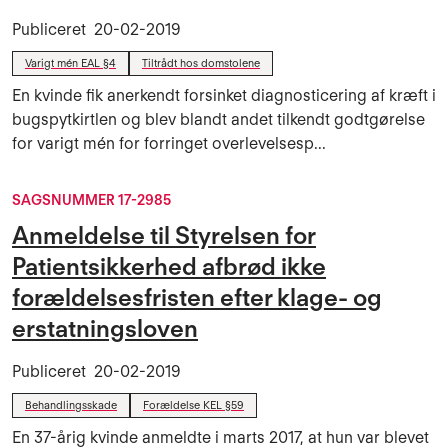
Publiceret
20-02-2019
Varigt mén EAL §4
Tiltrådt hos domstolene
En kvinde fik anerkendt forsinket diagnosticering af kræft i
bugspytkirtlen og blev blandt andet tilkendt godtgørelse
for varigt mén for forringet overlevelsesp...
SAGSNUMMER 17-2985
Anmeldelse til Styrelsen for
Patientsikkerhed afbrød ikke
forældelsesfristen efter klage- og
erstatningsloven
Publiceret
20-02-2019
Behandlingsskade
Forældelse KEL §59
En 37-årig kvinde anmeldte i marts 2017, at hun var blevet