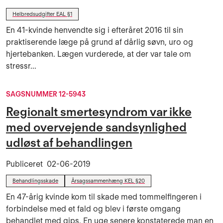
Helbredsudgifter EAL §1
En 41-kvinde henvendte sig i efteråret 2016 til sin
praktiserende læge på grund af dårlig søvn, uro og
hjertebanken. Lægen vurderede, at der var tale om
stressr...
SAGSNUMMER 12-5943
Regionalt smertesyndrom var ikke
med overvejende sandsynlighed
udløst af behandlingen
Publiceret
02-06-2019
Behandlingsskade
Årsagssammenhæng KEL §20
En 47-årig kvinde kom til skade med tommelfingeren i
forbindelse med et fald og blev i første omgang
behandlet med gips. En uge senere konstaterede man en