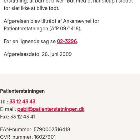
erstatning, at barnet bliver født med et handicap i stedet
for slet ikke at blive født.
Afgørelsen blev tiltrådt af Ankenævnet for
Patienterstatningen (AfP 09/1418).
For en lignende sag se
02-3296
.
Afgørelsesdato: 26. juni 2009
Patienterstatningen
Tlf.:
33 12 43 43
E-mail:
pebl@patienterstatningen.dk
Fax: 33 12 43 41
EAN-nummer: 5790002316418
CVR-nummer: 16027901