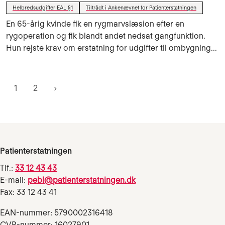
Helbredsudgifter EAL §1
Tiltrådt i Ankenævnet for Patienterstatningen
En 65-årig kvinde fik en rygmarvslæsion efter en
rygoperation og fik blandt andet nedsat gangfunktion.
Hun rejste krav om erstatning for udgifter til ombygning...
1
2
Patienterstatningen
Tlf.:
33 12 43 43
E-mail:
pebl@patienterstatningen.dk
Fax: 33 12 43 41
EAN-nummer: 5790002316418
CVR-nummer: 16027901