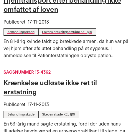
Hjemtransport efter behandling ikke
omfattet af loven
Publiceret
17-11-2013
Behandlingsskade
Lovens dækningsområde KEL §19
En 81-årig kvinde faldt og brækkede armen, da hun var på
vej hjem efter afsluttet behandling på et sygehus. I
anmeldelsen til Patienterstatningen oplyste patien...
SAGSNUMMER 13-4362
Krænkelse udløste ikke ret til
erstatning
Publiceret
17-11-2013
Behandlingsskade
Sket en skade KEL §19
En 53-årig mand søgte erstatning, fordi der uden hans
tilladelse havde været en erhvervspraktikant til stede, da