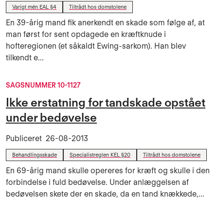
Varigt mén EAL §4
Tiltrådt hos domstolene
En 39-årig mand fik anerkendt en skade som følge af, at
man først for sent opdagede en kræftknude i
hofteregionen (et såkaldt Ewing-sarkom). Han blev
tilkendt e...
SAGSNUMMER 10-1127
Ikke erstatning for tandskade opstået
under bedøvelse
Publiceret
26-08-2013
Behandlingsskade
Specialistreglen KEL §20
Tiltrådt hos domstolene
En 69-årig mand skulle opereres for kræft og skulle i den
forbindelse i fuld bedøvelse. Under anlæggelsen af
bedøvelsen skete der en skade, da en tand knækkede,...