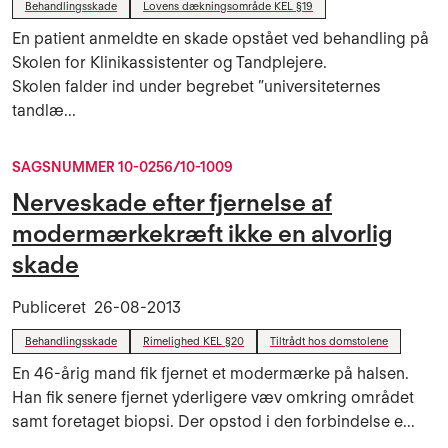
Behandlingsskade
Lovens dækningsområde KEL §19
En patient anmeldte en skade opstået ved behandling på
Skolen for Klinikassistenter og Tandplejere.
Skolen falder ind under begrebet ”universiteternes
tandlæ...
SAGSNUMMER 10-0256/10-1009
Nerveskade efter fjernelse af
modermærkekræft ikke en alvorlig
skade
Publiceret
26-08-2013
Behandlingsskade
Rimelighed KEL §20
Tiltrådt hos domstolene
En 46-årig mand fik fjernet et modermærke på halsen.
Han fik senere fjernet yderligere væv omkring området
samt foretaget biopsi. Der opstod i den forbindelse e...