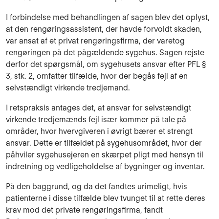
I forbindelse med behandlingen af sagen blev det oplyst,
at den rengøringsassistent, der havde forvoldt skaden,
var ansat af et privat rengøringsfirma, der varetog
rengøringen på det pågældende sygehus. Sagen rejste
derfor det spørgsmål, om sygehusets ansvar efter PFL §
3, stk. 2, omfatter tilfælde, hvor der begås fejl af en
selvstændigt virkende tredjemand.
I retspraksis antages det, at ansvar for selvstændigt
virkende tredjemænds fejl især kommer på tale på
områder, hvor hvervgiveren i øvrigt bærer et strengt
ansvar. Dette er tilfældet på sygehusområdet, hvor der
påhviler sygehusejeren en skærpet pligt med hensyn til
indretning og vedligeholdelse af bygninger og inventar.
På den baggrund, og da det fandtes urimeligt, hvis
patienterne i disse tilfælde blev tvunget til at rette deres
krav mod det private rengøringsfirma, fandt