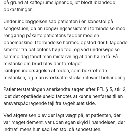
på grund af kaffegrumslignende, let blodtilblandede
opkastninger.
Under indlæggelsen sad patienten i en lænestol på
sengestuen, da en rengøringsassistent i forbindelse med
rengøring påkørte patientens fødder med en
bonemaskine. I forbindelse hermed opstod der tiltagende
smerter fra patientens højre fod, og ved undersøgelse
samme dag fandt man misfarvning af den højre tå. På
mistanke om brud blev der foretaget
røntgenundersøgelse af foden, som bekræftede
mistanken, og man iværksatte straks relevant behandling.
Patienterstatningen anerkendte sagen efter PFL § 3, stk. 2,
idet det opståede uheld fandtes at kunne henføres til en
ansvarspådragende fejl fra sygehuset side.
Ved afgørelsen blev der lagt vægt på, at patienten, der
var meget dement, var uden egen skyld i hændelsen, der
indtraf, mens hun sad i en stol på sengestuen.