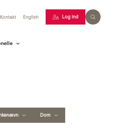
Log ind
Kontakt
English
onelle
nkenævn
Dom