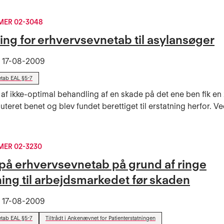
ER 02-3048
ing for erhvervsevnetab til asylansøger
t
17-08-2009
tab EAL §5-7
af ikke-optimal behandling af en skade på det ene ben fik en
eret benet og blev fundet berettiget til erstatning herfor. V
ER 02-3230
 på erhvervsevnetab på grund af ringe
ning til arbejdsmarkedet før skaden
t
17-08-2009
tab EAL §5-7
Tiltrådt i Ankenævnet for Patienterstatningen