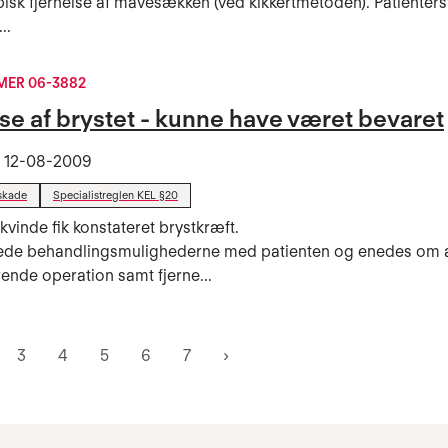
isk fjernelse af mavesækken (ved kikkertmetoden). Patienter
..
ER 06-3882
se af brystet - kunne have været bevaret
t
12-08-2009
skade
Specialistreglen KEL §20
kvinde fik konstateret brystkræft.
ede behandlingsmulighederne med patienten og enedes om a
ende operation samt fjerne...
3
4
5
6
7