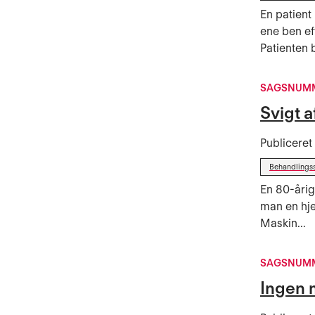
En patient 
ene ben ef
Patienten b
SAGSNUMM
Svigt 
Publicere
Behandlings
En 80-årig
man en hje
Maskin...
SAGSNUMM
Ingen 