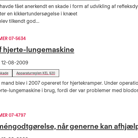
havde fået anerkendt en skade i form af udvikling af refleksdys
ter en kikkertundersøgelse i knæet
lev tilkendt god...
ER 07-5634
af hjerte-lungemaskine
t
12-08-2009
skade
Apparaturreglen KEL §20
 mand blev i 2007 opereret for hjertekramper. Under operati
rte-lungemaskine i brug, fordi der var problemer med blodo
ER 07-4797
méngodtgørelse, når generne kan afhjæl