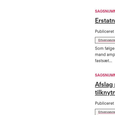
SAGSNUMM
Erstatn
Publicere
Erhvervsevne
Som følge 
mand amput
fastsæt...
SAGSNUMM
Afslag
tilknyt
Publicere
Erhvervsevne