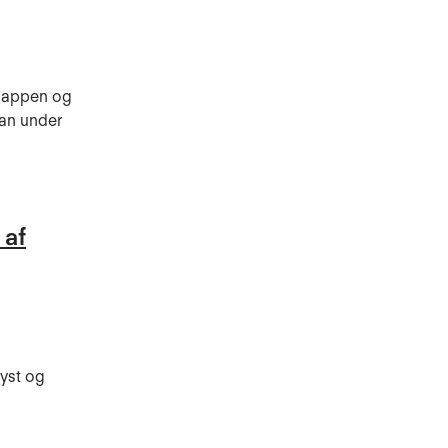
klappen og
man under
 af
yst og