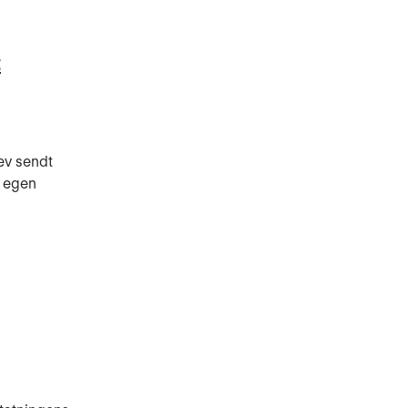
t
ev sendt
s egen