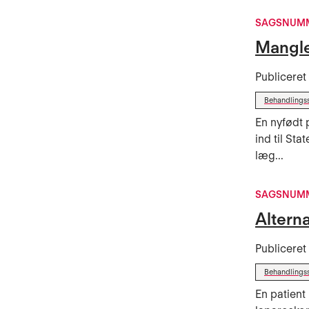
SAGSNUMM
Mangle
Publicere
Behandlings
En nyfødt 
ind til St
læg...
SAGSNUMM
Altern
Publicere
Behandlings
En patient