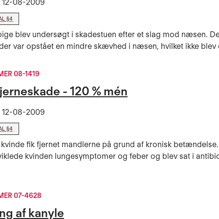
t
12-08-2009
AL §4
pige blev undersøgt i skadestuen efter et slag mod næsen. Det
 der var opstået en mindre skævhed i næsen, hvilket ikke blev 
ER 08-1419
jerneskade - 120 % mén
t
12-08-2009
AL §4
 kvinde fik fjernet mandlerne på grund af kronisk betændelse
iklede kvinden lungesymptomer og feber og blev sat i antibio
ER 07-4628
ng af kanyle