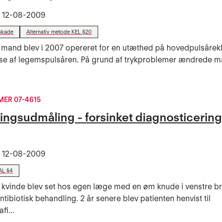
t
12-08-2009
skade
Alternativ metode KEL §20
 mand blev i 2007 opereret for en utæthed på hovedpulsåre
lse af legemspulsåren. På grund af trykproblemer ændrede 
ER 07-4615
ingsudmåling - forsinket diagnosticering
t
12-08-2009
AL §4
 kvinde blev set hos egen læge med en øm knude i venstre br
antibiotisk behandling. 2 år senere blev patienten henvist til
i...