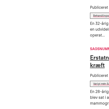
Publicere
Behandlings
En 32-årig
en udvide
operat...
SAGSNUMM
Erstatn
kræft
Publicere
Varigt mén E
En 28-årig
blev sat i 
mammograf