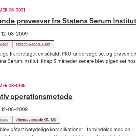
ER 06-3031
nde prøvesvar fra Statens Serum Institu
t
12-08-2009
skade
Sket en skade KEL §19
pige fik foretaget en såkaldt PKU-undersøgelse, og prøven bl
atens Serum Institut. Knap 3 måneder senere blev pigen set ho
ER 08-0165
ativ operationsmetode
t
12-08-2009
skade
Alternativ metode KEL §20
 blev påført betydelige komplikationer i forbindelse med en