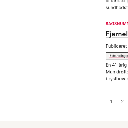
laparoskop
sundhedsf.
SAGSNUMM
Fjernel
Publicere
Behandlings
En 41-årig 
Man drøft
brystbevar
1
2