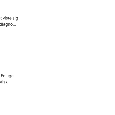
 viste sig
diagno...
. En uge
tisk