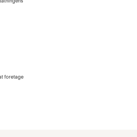
statningens
t foretage