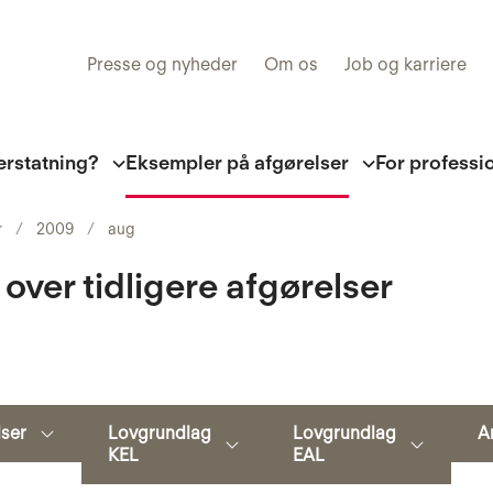
Presse og nyheder
Om os
Job og karriere
erstatning?
Eksempler på afgørelser
For professi
r
2009
aug
 over tidligere afgørelser
Søg
lser
Lovgrundlag
Lovgrundlag
A
KEL
EAL