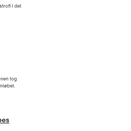
trofi i det
onen tog
mløbet.
pes