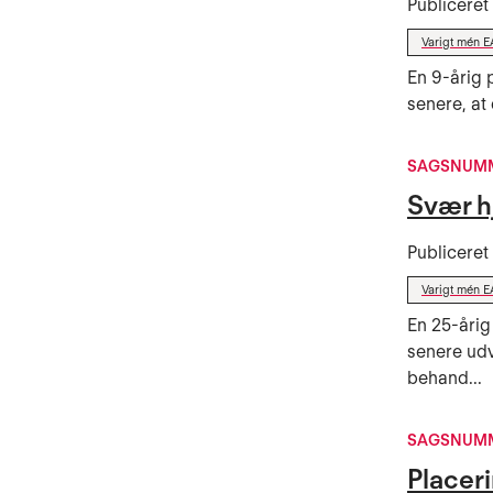
Publicere
Varigt mén E
En 9-årig 
senere, at
SAGSNUMM
Svær h
Publicere
Varigt mén E
En 25-årig
senere udv
behand...
SAGSNUMM
Placeri