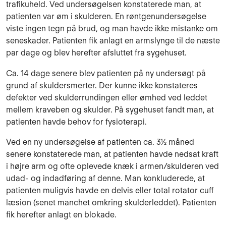
trafikuheld. Ved undersøgelsen konsta­terede man, at
patienten var øm i skulderen. En røntgenundersøgelse
viste ingen tegn på brud, og man havde ikke mistanke om
seneskader. Patienten fik anlagt en armslynge til de næste
par dage og blev herefter afsluttet fra sygehuset.
Ca. 14 dage senere blev patienten på ny undersøgt på
grund af skuldersmerter. Der kunne ikke konstateres
defekter ved skulderrundingen eller ømhed ved leddet
mellem kraveben og skul­der. På sygehuset fandt man, at
patienten havde behov for fysioterapi.
Ved en ny undersøgelse af patienten ca. 3½ måned
senere konstaterede man, at patienten havde nedsat kraft
i højre arm og ofte oplevede knæk i armen/skulderen ved
udad- og indad­føring af denne. Man konkluderede, at
patienten muligvis havde en delvis eller total rotator cuff
læsion (senet manchet omkring skulderleddet). Patienten
fik herefter anlagt en blokade.