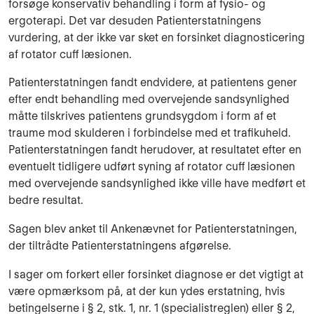
forsøge konservativ be­handling i form af fysio- og
ergoterapi. Det var desuden Patienterstatningens
vurdering, at der ikke var sket en forsinket diagnosticering
af rotator cuff læsionen.
Patienterstatningen fandt endvidere, at patientens gener
efter endt behandling med overve­jende sandsynlighed
måtte tilskrives patientens grundsygdom i form af et
traume mod skulde­ren i forbindelse med et trafikuheld.
Patienterstatningen fandt herudover, at resultatet efter en
eventuelt tidligere udført syning af rotator cuff læsionen
med overvejende sandsynlighed ikke ville have medført et
bedre resultat.
Sagen blev anket til Ankenævnet for Patienterstatningen,
der tiltrådte Patienterstatningens afgørelse.
I sager om forkert eller forsinket diagnose er det vigtigt at
være opmærksom på, at der kun ydes erstatning, hvis
betingelserne i § 2, stk. 1, nr. 1 (specialistreglen) eller § 2,