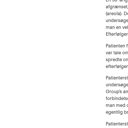
afgrænset,
(areola). 
undersøge
man en ve
Efterfølge
Patienten 
var tale o
spredte om
efterfølge
Patienters
undersøgel
Group’s an
forbindels
man med o
egentlig br
Patienters