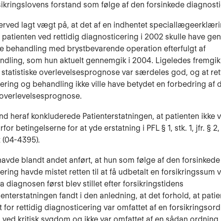
sikringslovens forstand som følge af den forsinkede diagnosti
erved lagt vægt på, at det af en indhentet speciallægeerklær
t patienten ved rettidig diagnosticering i 2002 skulle have g
 behandling med brystbevarende operation efterfulgt af
ndling, som hun aktuelt gennemgik i 2004. Ligeledes fremgik 
 statistiske overlevelsesprognose var særdeles god, og at ret
ering og behandling ikke ville have betydet en forbedring af 
e overlevelsesprognose.
d heraf konkluderede Patienterstatningen, at patienten ikke v
or betingelserne for at yde erstatning i PFL § 1, stk. 1, jfr. § 2, 
t (04-4395).
havde blandt andet anført, at hun som følge af den forsinkede
ring havde mistet retten til at få udbetalt en forsikringssum v
 diagnosen først blev stillet efter forsikringstidens
ienterstatningen fandt i den anledning, at det forhold, at pati
t for rettidig diagnosticering var omfattet af en forsikringso
 ved kritisk sygdom og ikke var omfattet af en sådan ordning