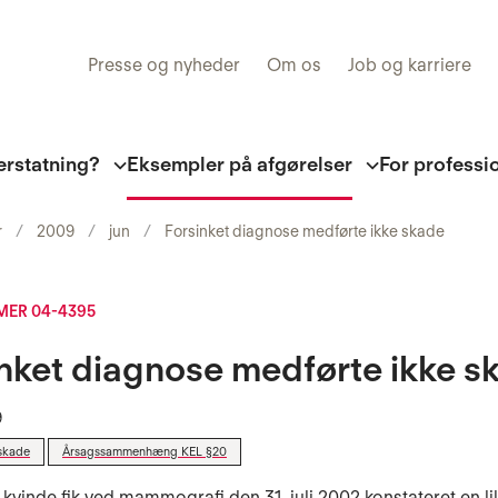
Presse og nyheder
Om os
Job og karriere
erstatning?
Eksempler på afgørelser
For professi
r
2009
jun
Forsinket diagnose medførte ikke skade
ER 04-4395
nket diagnose medførte ikke s
9
skade
Årsagssammenhæng KEL §20
 kvinde fik ved mammografi den 31. juli 2002 konstateret en lil