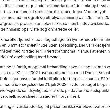
 lidt fast knude lige under det mørke område omkring brystv
Der blev ikke fundet kræftsuspekte forandringer. Ved fornyet
lse med mammografi og ultralydsscanning den 26. marts 20
lafgrænset proces, som blev tolket som en bindevævsknude.
nde finnålsbiopsi viste dog ondartede celler.
fik herefter fjernet knuden og udtaget en lymfeknude fra armh
m en 9 mm stor kræftknude uden spredning. Der var i det fje
råder med forstadier til kræft (carcinoma in situ). Patienten
nde strålebehandling mod brystet.
tatningen fandt, at optimal behandling havde tilsagt, at man v
sen den 31. juli 2002 i overensstemmelse med Danish Breas
befalinger havde fundet indikation for biopsi af knuden. Såfr
e med undersøgelse den 31. juli 2002 havde foretaget biopsi
vervejende sandsynlighed allerede på daværende tidspunkt
ystkræft, subsidiært forstadier til brystkræft.
tatningen vurderede dog, at patienten ikke var blevet påført s