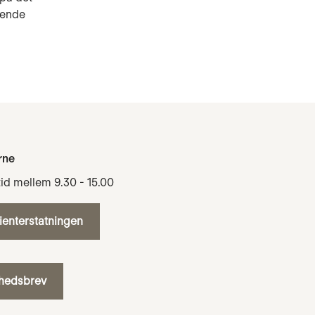
gende
rne
tid mellem 9.30 - 15.00
tienterstatningen
yhedsbrev