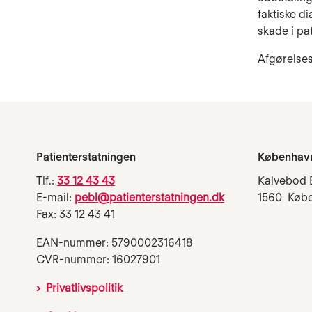
faktiske d
skade i pa
Afgørelses
Patienterstatningen
Københav
Tlf.:
33 12 43 43
Kalvebod 
E-mail:
pebl@patienterstatningen.dk
1560 Køb
Fax: 33 12 43 41
EAN-nummer: 5790002316418
CVR-nummer: 16027901
Privatlivspolitik