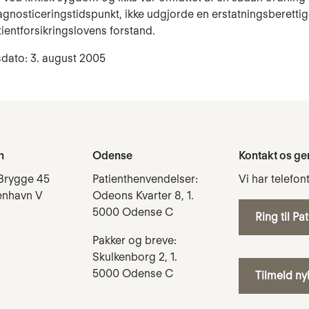
iagnosticeringstidspunkt, ikke udgjorde en erstatningsberetti
tientforsikringslovens forstand.
dato: 3. august 2005
n
Odense
Kontakt os ge
Brygge 45
Patienthenvendelser:
Vi har telefon
enhavn V
Odeons Kvarter 8, 1.
5000 Odense C
Ring til Pa
Pakker og breve:
Skulkenborg 2, 1.
5000 Odense C
Tilmeld n