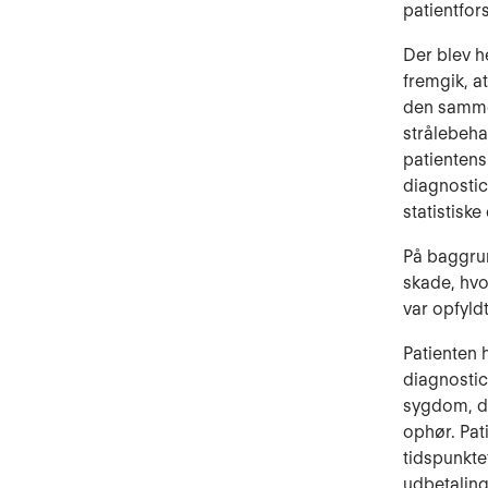
patientfor
Der blev h
fremgik, a
den samme
strålebeha
patientens
diagnostic
statistisk
På baggrun
skade, hvorf
var opfyld
Patienten 
diagnostice
sygdom, da
ophør. Pat
tidspunkte
udbetaling