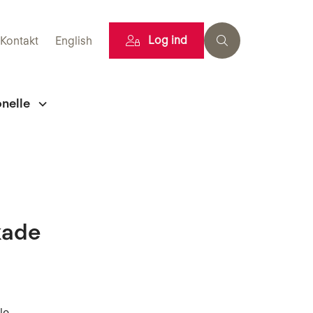
Log ind
Kontakt
English
onelle
kade
le