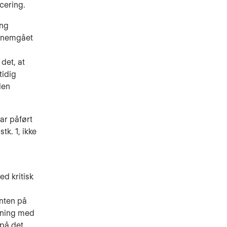
cering.
ing
ennemgået
det, at
tidig
den
ar påført
stk. 1, ikke
ed kritisk
enten på
rdning med
 på det