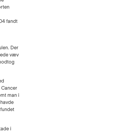
orten
04 fandt
ulen. Der
rnede væv
 modtog
ed
t Cancer
emt man i
, havde
 fundet
kade i