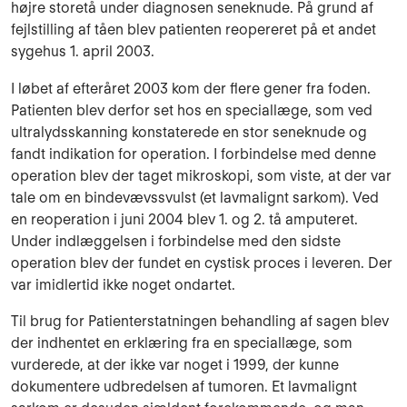
højre storetå under diagnosen seneknude. På grund af
fejlstilling af tåen blev patienten reopereret på et andet
sygehus 1. april 2003.
I løbet af efteråret 2003 kom der flere gener fra foden.
Patienten blev derfor set hos en speciallæge, som ved
ultralydsskanning konstaterede en stor seneknude og
fandt indikation for operation. I forbindelse med denne
operation blev der taget mikroskopi, som viste, at der var
tale om en bindevævssvulst (et lavmalignt sarkom). Ved
en reoperation i juni 2004 blev 1. og 2. tå amputeret.
Under indlæggelsen i forbindelse med den sidste
operation blev der fundet en cystisk proces i leveren. Der
var imidlertid ikke noget ondartet.
Til brug for Patienterstatningen behandling af sagen blev
der indhentet en erklæring fra en speciallæge, som
vurderede, at der ikke var noget i 1999, der kunne
dokumentere udbredelsen af tumoren. Et lavmalignt