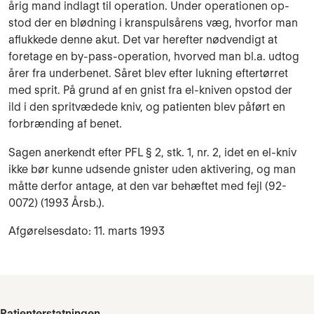
årig mand indlagt til operation. Under operati­o­nen op­
stod der en blødning i kranspuls­årens væg, hvorfor man
aflukkede denne akut. Det var herefter nød­ven­digt at
foretage en by-pass-ope­ration, hvor­ved man bl.a. udtog
årer fra un­derbenet. Såret blev efter lukning eftertørret
med sprit. På grund af en gnist fra el-kni­ven opstod der
ild i den spritvæde­de kniv, og pa­tienten blev påført en
forbrænding af benet.
Sagen anerkendt efter PFL § 2, stk. 1, nr. 2, idet en el-kniv
ik­ke bør kunne udsende gnister uden ak­tivering, og man
måtte derfor antage, at den var behæftet med fejl (92-
0072) (1993 Årsb.).
Afgørelsesdato: 11. marts 1993
Patienterstatningen