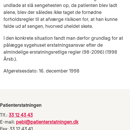
undlade at slå sen­gehesten op, da patienten blev ladt
alene, blev der således ikke taget de fornødne
forholdsregler til at afværge risikoen for, at han kunne
falde ud af sengen, hvorved uheldet skete.
I den konkrete situation fandt man derfor grundlag for at
pålægge sygehuset er­statningsan­svar efter de
almindelige erstatningsretlige regler (98-2096) (1998
Årsb.).
Afgørelsesdato: 16. december 1998
Patienterstatningen
Tlf.:
33 12 43 43
E-mail:
pebl@patienterstatningen.dk
Fax: 33 12 43 41