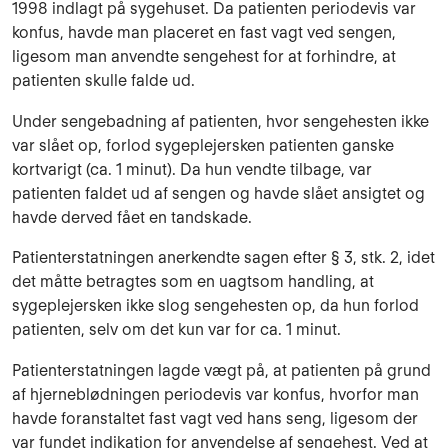
1998 indlagt på sygehu­set. Da patienten periodevis var
konfus, havde man placeret en fast vagt ved sengen,
ligesom man an­vendte sengehest for at forhindre, at
patienten skulle falde ud.
Under sengebadning af patienten, hvor sengehesten ikke
var slået op, forlod syge­plejersken patienten ganske
kortvarigt (ca. 1 minut). Da hun vendte tilbage, var
patienten faldet ud af sengen og havde slået ansigtet og
havde derved fået en tand­skade.
Patienterstatningen anerkendte sagen efter § 3, stk. 2, idet
det måtte betragtes som en uagtsom handling, at
sygeplejersken ikke slog sengehesten op, da hun forlod
patienten, selv om det kun var for ca. 1 minut.
Patienterstatningen lagde vægt på, at patienten på grund
af hjerneblødningen perio­devis var konfus, hvorfor man
havde foranstaltet fast vagt ved hans seng, ligesom der
var fundet indikation for anvendelse af sengehest. Ved at