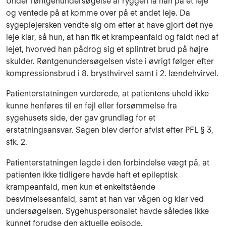
Under røntgenundersøgelse af ryggen lå han på et leje
og ventede på at komme over på et andet leje. Da
sygeplejersken vendte sig om efter at have gjort det nye
leje klar, så hun, at han fik et krampeanfald og faldt ned af
lejet, hvorved han pådrog sig et splintret brud på højre
skulder. Røntgenundersøgelsen viste i øvrigt følger efter
kompressionsbrud i 8. brysthvirvel samt i 2. lændehvirvel.
Patienterstatningen vurderede, at patientens uheld ikke
kunne henføres til en fejl eller forsømmelse fra
sygehusets side, der gav grundlag for et
erstatningsansvar. Sagen blev derfor afvist efter PFL § 3,
stk. 2.
Patienterstatningen lagde i den forbindelse vægt på, at
patienten ikke tidligere havde haft et epileptisk
krampeanfald, men kun et enkeltstående
besvimelsesanfald, samt at han var vågen og klar ved
undersøgelsen. Sygehuspersonalet havde således ikke
kunnet forudse den aktuelle episode.