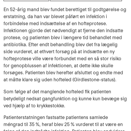
En 52-årig mand blev fundet berettiget til godtgørelse og
erstatning, da han var blevet påført en infektion i
forbindelse med indsættelse af en hofteprotese.
Infektionen gjorde det nødvendigt at fjerne den indsatte
protese, og patienten blev i længere tid behandlet med
antibiotika. Efter endt behandling blev det fra lægelig
side vurderet, at ethvert forsøg på at indsætte en ny
hofteprotese ville være forbundet med en så stor risiko
for genopblussen af infektionen, at dette ikke skulle
forsøges. Patienten blev herefter afsluttet og endte med
at måtte klare sig uden hofteled (Girdlestone-status).
Som følge af det manglende hofteled fik patienten
betydeligt nedsat gangfunktion og kunne kun bevæge sig
ved hjælp af to krykkestokke.
Patienterstatningen fastsatte patientens samlede
méngrad til 35 %, heraf blev 25 % vurderet til at være en