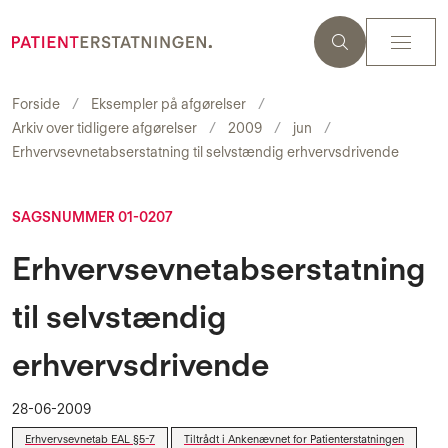
Forside
Eksempler på afgørelser
Arkiv over tidligere afgørelser
2009
jun
Erhvervsevnetabserstatning til selvstændig erhvervsdrivende
SAGSNUMMER 01-0207
Erhvervsevnetabserstatning
til selvstændig
erhvervsdrivende
28-06-2009
Erhvervsevnetab EAL §5-7
Tiltrådt i Ankenævnet for Patienterstatningen