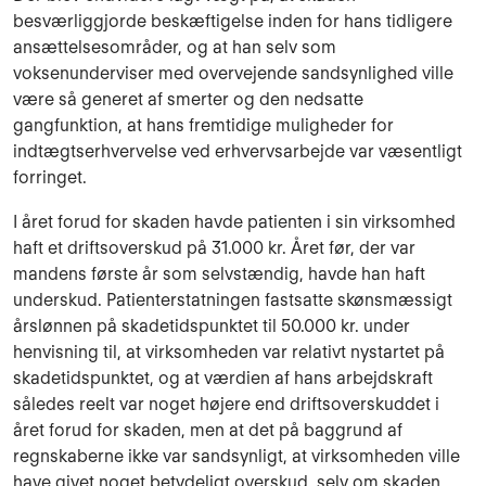
besværliggjorde beskæftigelse inden for hans tidligere
ansættelsesområder, og at han selv som
voksenunderviser med overvejende sandsynlighed ville
være så generet af smerter og den nedsatte
gangfunktion, at hans fremtidige muligheder for
indtægtserhvervelse ved erhvervsarbejde var væsentligt
forringet.
I året forud for skaden havde patienten i sin virksomhed
haft et driftsoverskud på 31.000 kr. Året før, der var
mandens første år som selvstændig, havde han haft
underskud. Patienterstatningen fastsatte skønsmæssigt
årslønnen på skadetidspunktet til 50.000 kr. under
henvisning til, at virksomheden var relativt nystartet på
skadetidspunktet, og at værdien af hans arbejdskraft
således reelt var noget højere end driftsoverskuddet i
året forud for skaden, men at det på baggrund af
regnskaberne ikke var sandsynligt, at virksomheden ville
have givet noget betydeligt overskud, selv om skaden