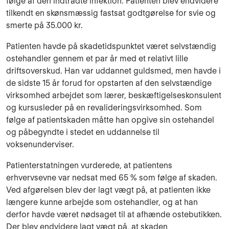
følge af den indtrådte infektion. Patienten blev endvidere
tilkendt en skønsmæssig fastsat godtgørelse for svie og
smerte på 35.000 kr.
Patienten havde på skadetidspunktet været selvstændig
ostehandler gennem et par år med et relativt lille
driftsoverskud. Han var uddannet guldsmed, men havde i
de sidste 15 år forud for opstarten af den selvstændige
virksomhed arbejdet som lærer, beskæftigelseskonsulent
og kursusleder på en revalideringsvirksomhed. Som
følge af patientskaden måtte han opgive sin ostehandel
og påbegyndte i stedet en uddannelse til
voksenunderviser.
Patienterstatningen vurderede, at patientens
erhvervsevne var nedsat med 65 % som følge af skaden.
Ved afgørelsen blev der lagt vægt på, at patienten ikke
længere kunne arbejde som ostehandler, og at han
derfor havde været nødsaget til at afhænde ostebutikken.
Der blev endvidere lagt vægt på, at skaden