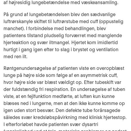
af højresidig lungebetændelse med væskeansamling.
På grund af lungebetændelsen blev den sædvanlige
luftrørskanyle skiftet til luftrørstube med cuff (oppustelig
manchet). I forbindelse med behandlingen, blev
patientens tilstand pludselig forværret med manglende
hjerteaktion og svær iltmangel. Hjertet kom imidlertid
hurtigt i gang igen efter to slag i bry­stet og ventilation
med ren ilt.
Røntgenundersøgelse af patienten viste en overopblæst
lunge på højre side som følge af en asymmetrisk cuff,
hvor højre side var blæst vældigt op. Efter tubeskift var
der fuldstændig fri respiration. En undersøgelse af tuben
vi­ste, at en fejlfunktion medførte, at luften kun kunne
blæses ned i lungerne, men at den ikke kunne komme op
igen uden stort besvær. Den defekte tube forårsagede
således svær kredsløbspåvirkning med klinisk hjertestop.
I efterforløbet havde patienten svær dy­sartri