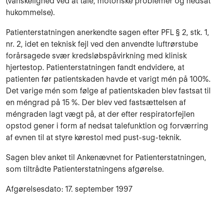
(vanskelighed ved at tale, motoriske problemer og nedsat
hu­kommelse).
Patienterstatningen anerkendte sagen efter PFL § 2, stk. 1,
nr. 2, idet en teknisk fejl ved den anvendte luftrørstube
forårsagede svær kredsløbspåvirkning med klinisk
hjerte­stop. Patienterstatningen fandt endvidere, at
patienten før patientskaden havde et va­rigt mén på 100%.
Det varige mén som følge af patientskaden blev fastsat til
en méngrad på 15 %. Der blev ved fast­sættelsen af
méngraden lagt vægt på, at der efter respiratorfejlen
opstod gener i form af nedsat talefunktion og forværring
af evnen til at styre kørestol med pust-sug-teknik.
Sagen blev anket til Ankenævnet for Patienterstatningen,
som tiltrådte Patienterstatningens afgørelse.
Afgørelsesdato: 17. september 1997