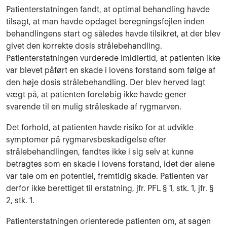
Patienterstatningen fandt, at optimal behandling havde
tilsagt, at man havde opdaget bereg­ningsfejlen inden
behandlingens start og således havde tilsikret, at der blev
givet den korrekte dosis strålebehandling.
Patienterstatningen vurderede imidlertid, at patienten ikke
var blevet påført en skade i lovens forstand som følge af
den høje dosis strålebehandling. Der blev her­ved lagt
vægt på, at patienten foreløbig ikke havde gener
svarende til en mulig stråleskade af rygmarven.
Det forhold, at patienten havde risiko for at udvikle
symptomer på rygmarvsbeskadigelse efter
strålebehandlingen, fandtes ikke i sig selv at kunne
betragtes som en skade i lovens for­stand, idet der alene
var tale om en potentiel, fremtidig skade. Patienten var
derfor ikke beret­tiget til erstatning, jfr. PFL § 1, stk. 1, jfr. §
2, stk. 1.
Patienterstatningen orienterede patienten om, at sagen