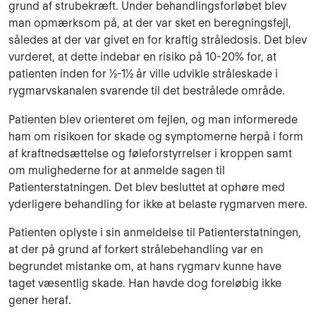
grund af strubekræft. Under behand­lingsforløbet blev
man opmærksom på, at der var sket en beregningsfejl,
således at der var gi­vet en for kraftig stråledosis. Det blev
vurderet, at dette indebar en risiko på 10-20% for, at
patienten inden for ½-1½ år ville udvikle stråleskade i
rygmarvskanalen svarende til det be­strålede område.
Patienten blev orienteret om fejlen, og man informerede
ham om risikoen for skade og symptomerne herpå i form
af kraftnedsættelse og føleforstyrrelser i kroppen samt
om mulig­hederne for at anmelde sagen til
Patienterstatningen. Det blev besluttet at ophøre med
yderli­gere behandling for ikke at belaste rygmarven mere.
Patienten oplyste i sin anmeldelse til Patienterstatningen,
at der på grund af forkert strålebe­handling var en
begrundet mistanke om, at hans rygmarv kunne have
taget væsentlig skade. Han havde dog foreløbig ikke
gener heraf.