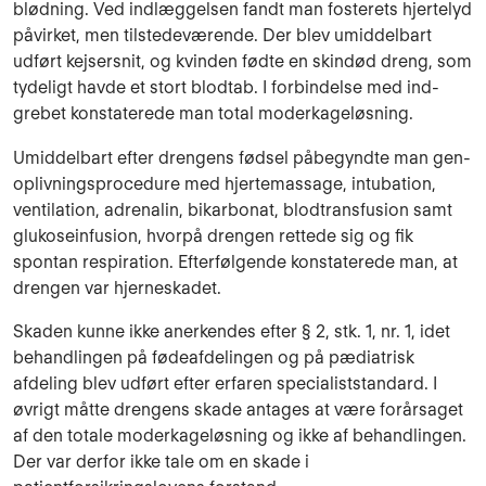
blødning. Ved indlæggelsen fandt man foste­rets hjertelyd
påvirket, men tilstede­værende. Der blev umid­delbart
udført kej­sersnit, og kvinden fødte en skin­død dreng, som
tydeligt havde et stort blodtab. I forbindelse med ind­
grebet konstaterede man total moderkageløsning.
Umiddelbart efter drengens fødsel påbegyndte man gen­
op­livningspro­cedure med hjertemas­sage, in­tuba­ti­on,
venti­lation, adrenalin, bikarbo­nat, blodtransfusion samt
gluko­seinfu­sion, hvorpå dren­gen rettede sig og fik
spontan respirati­on. Efterfølgende kon­staterede man, at
drengen var hjer­neskadet.
Skaden kunne ikke anerkendes efter § 2, stk. 1, nr. 1, idet
behandlin­gen på fø­deafdelin­gen og på pædiatrisk
afdeling blev ud­ført efter erfaren spe­cialiststandard. I
øvrigt måtte drengens skade anta­ges at være forårsaget
af den totale moderkageløsning og ikke af behandlingen.
Der var derfor ikke tale om en skade i