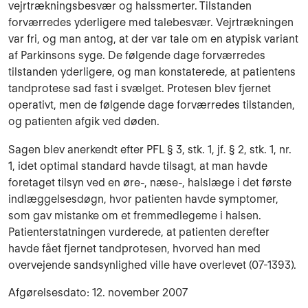
vejrtrækningsbesvær og halssmerter. Tilstanden
forværredes yderligere med talebesvær. Vejrtrækningen
var fri, og man antog, at der var tale om en atypisk variant
af Parkinsons syge. De følgende dage forværredes
tilstanden yderligere, og man konstaterede, at patientens
tandprotese sad fast i svælget. Protesen blev fjernet
operativt, men de følgende dage forværredes tilstanden,
og patienten afgik ved døden.
Sagen blev anerkendt efter PFL § 3, stk. 1, jf. § 2, stk. 1, nr.
1, idet optimal standard havde tilsagt, at man havde
foretaget tilsyn ved en øre-, næse-, halslæge i det første
indlæggelsesdøgn, hvor patienten havde symptomer,
som gav mistanke om et fremmedlegeme i halsen.
Patienterstatningen vurderede, at patienten derefter
havde fået fjernet tandprotesen, hvorved han med
overvejende sandsynlighed ville have overlevet (07-1393).
Afgørelsesdato: 12. november 2007