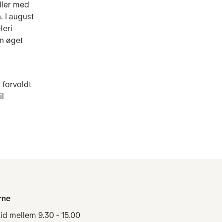
idler med
. I august
Heri
en øget
 forvoldt
il
rne
tid mellem 9.30 - 15.00