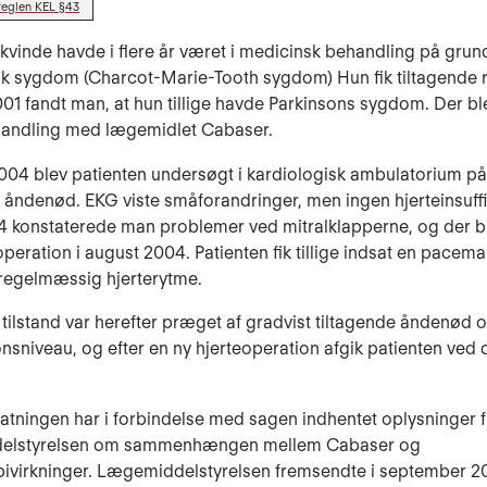
reglen KEL §43
 kvinde havde i flere år været i medicinsk behandling på grun
k sygdom (Charcot-Marie-Tooth sygdom) Hun fik tiltagende r
01 fandt man, at hun tillige havde Parkinsons sygdom. Der bl
ehandling med lægemidlet Cabaser.
2004 blev patienten undersøgt i kardiologisk ambulatorium på
 åndenød. EKG viste småforandringer, men ingen hjerteinsuffic
 konstaterede man problemer ved mitralklapperne, og der b
operation i august 2004. Patienten fik tillige indsat en pacem
regelmæssig hjerterytme.
 tilstand var herefter præget af gradvist tiltagende åndenød
ionsniveau, og efter en ny hjerteoperation afgik patienten ved 
tatningen har i forbindelse med sagen indhentet oplysninger f
elstyrelsen om sammenhængen mellem Cabaser og
bivirkninger. Lægemiddelstyrelsen fremsendte i september 2