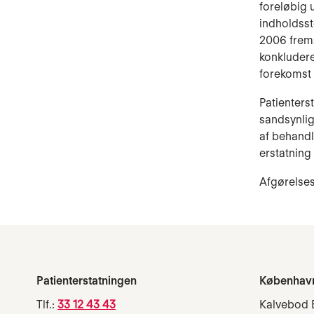
foreløbig 
indholdsst
2006 frems
konkludere
forekomst 
Patienters
sandsynlig
af behandl
erstatning
Afgørelses
Patienterstatningen
Københav
Tlf.:
33 12 43 43
Kalvebod 