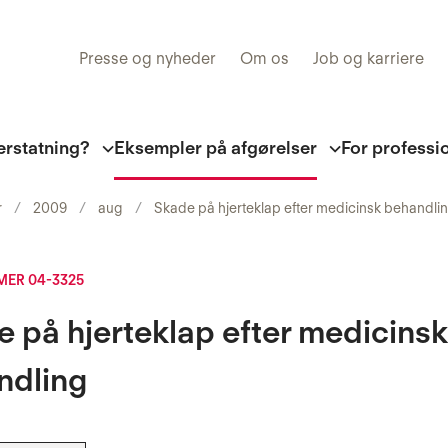
Presse og nyheder
Om os
Job og karriere
erstatning?
Eksempler på afgørelser
For professi
r
2009
aug
Skade på hjerteklap efter medicinsk behandli
ER 04-3325
 på hjerteklap efter medicinsk
ndling