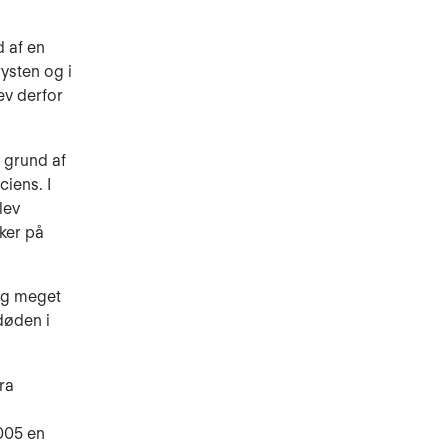
d af en
ysten og i
ev derfor
 grund af
iens. I
lev
aker på
 og meget
døden i
ra
005 en