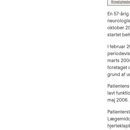
Rimeligheds
En 57-årig
neurologis
oktober 20
startet b
I februar 
periodevis
marts 2004
foretaget 
grund af u
Patientens
lavt funkt
maj 2006.
Patienters
Lægemidd
hjerteklap