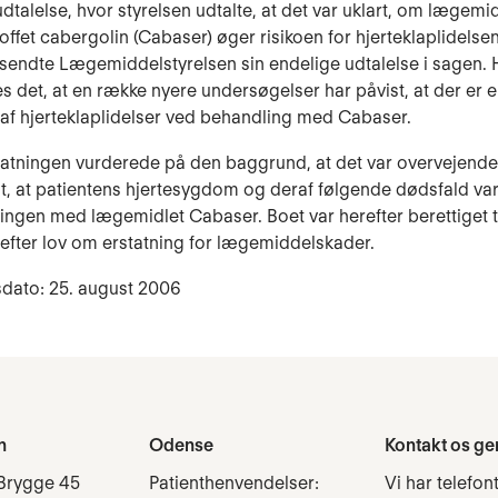
udtalelse, hvor styrelsen udtalte, at det var uklart, om lægem
offet cabergolin (Cabaser) øger risikoen for hjerteklaplidelsen
endte Lægemiddelstyrelsen sin endelige udtalelse i sagen. 
s det, at en række nyere undersøgelser har påvist, at der er 
af hjerteklaplidelser ved behandling med Cabaser.
tatningen vurderede på den baggrund, at det var overvejende
t, at patientens hjertesygdom og deraf følgende dødsfald var
ingen med lægemidlet Cabaser. Boet var herefter berettiget t
 efter lov om erstatning for lægemiddelskader.
dato: 25. august 2006
n
Odense
Kontakt os ge
Brygge 45
Patienthenvendelser:
Vi har telefon