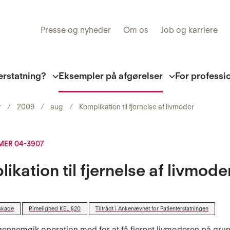
Presse og nyheder
Om os
Job og karriere
erstatning?
Eksempler på afgørelser
For professi
r
2009
aug
Komplikation til fjernelse af livmoder
ER 04-3907
ikation til fjernelse af livmode
skade
Rimelighed KEL §20
Tiltrådt i Ankenævnet for Patienterstatningen
gennemgik operation med for at få fjernet livmoderen på grun