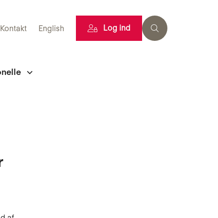
Log ind
Kontakt
English
onelle
r
d af