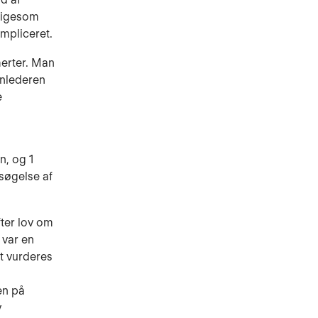
ligesom
mpliceret.
merter. Man
inlederen
e
n, og 1
søgelse af
fter lov om
 var en
t vurderes
en på
v