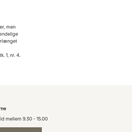
ser, men
hændelige
forlænget
. 1, nr. 4.
rne
tid mellem 9.30 - 15.00