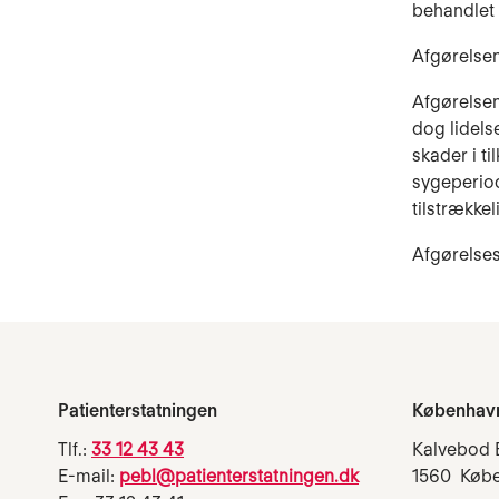
behandlet 
Afgørelsen
Afgørelsen 
dog lidels
skader i ti
sygeperio
tilstrækkel
Afgørelse
Patienterstatningen
Københav
Tlf.:
33 12 43 43
Kalvebod 
E-mail:
pebl@patienterstatningen.dk
1560 Køb