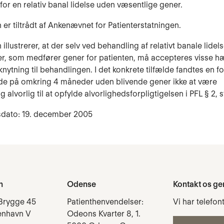
for en relativ banal lidelse uden væsentlige gener.
 er tiltrådt af Ankenævnet for Patienterstatningen.
illustrerer, at der selv ved behandling af relativt banale lidel
er, som medfører gener for patienten, må accepteres visse 
lknytning til behandlingen. I det konkrete tilfælde fandtes en 
de på omkring 4 måneder uden blivende gener ikke at være
ig alvorlig til at opfylde alvorlighedsforpligtigelsen i PFL § 2, stk
sdato: 19. december 2005
n
Odense
Kontakt os ge
Brygge 45
Patienthenvendelser:
Vi har telefon
enhavn V
Odeons Kvarter 8, 1.