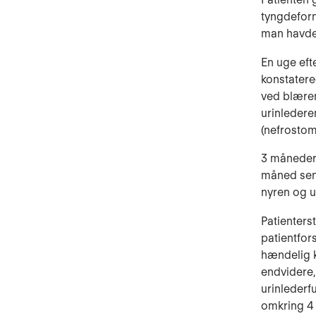
tyngdefor
man havde 
En uge eft
konstatere
ved blæren
urinledere
(nefrostomi
3 måneder 
måned sene
nyren og u
Patienterst
patientfor
hændelig k
endvidere,
urinlederf
omkring 4 