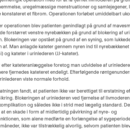
nemmelse, uregelmæssige menstruationer og samlejegener, 
konstateret et fibrom. Operationen forløbet umiddelbart uko
er operationen blev patienten genindlagt på grund af maves
de forstørret venstre nyrebækken på grund af blokering af ur
. Blokeringen var opstået på grund af en syning, som lukked
n af. Man anlagde kateter gennem nyren ind til nyrebækkenet
) og kateter i urinlederen (JJ-kateter).
efter kateteranlæggelse foretog man udvidelse af urinledere
re fjernedes kateteret endeligt. Efterfølgende røntgenunder
rinlederen viste normale forhold.
atningen fandt, at patienten ikke var berettiget til erstatning e
sikring. Blokeringen af urinlederen ved fjernelse af livmoderen
omplikation og således ikke i strid med lægelig standard. De
 at en skade i form af midlertidig påvirkning af nyre- og
unktionen, som alene medførte en forlængelse af sygeperiod
måneder, ikke var tilstrækkelig alvorlig, selvom patienten ble