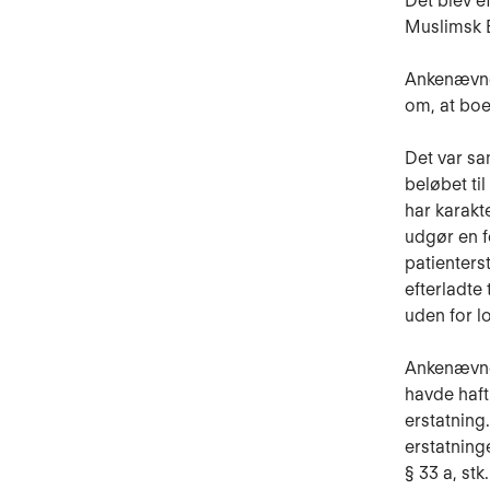
Det blev ef
Muslimsk 
Ankenævnet
om, at boet
Det var sa
beløbet ti
har karakt
udgør en f
patienterst
efterladte 
uden for 
Ankenævnet
havde haft
erstatning
erstatning
§ 33 a, stk