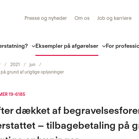
Presse og nyheder
Om os
Job og karriere
erstatning?
Eksempler på afgørelser
For professi
r
2021
jun
 på grund af urigtige oplysninger
ER 19-6185
ter dækket af begravelsesfore
erstattet – tilbagebetaling på 