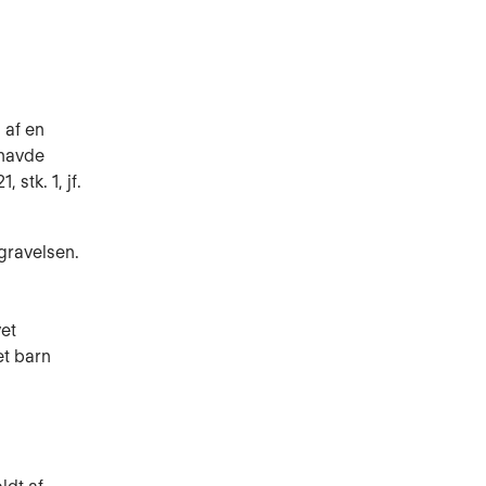
 af en
 havde
stk. 1, jf.
gravelsen.
vet
et barn