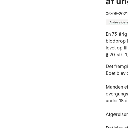
af ur
06-06-2021
Andre afgøre
En 73-årig
blodprop i
levet op ti
§ 20, stk. 1,
Det fremgi
Boet blev 
Manden eft
overgangsb
under 18 år
Afgørelsen