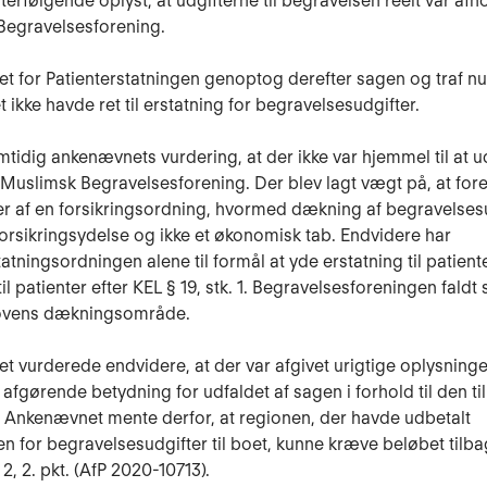
terfølgende oplyst, at udgifterne til begravelsen reelt var afho
Begravelsesforening.
 for Patienterstatningen genoptog derefter sagen og traf nu
 ikke havde ret til erstatning for begravelsesudgifter.
mtidig ankenævnets vurdering, at der ikke var hjemmel til at 
l Muslimsk Begravelsesforening. Der blev lagt vægt på, at for
er af en forsikringsordning, hvormed dækning af begravelses
orsikringsydelse og ikke et økonomisk tab. Endvidere har
atningsordningen alene til formål at yde erstatning til patient
til patienter efter KEL § 19, stk. 1. Begravelsesforeningen faldt
lovens dækningsområde.
 vurderede endvidere, at der var afgivet urigtige oplysning
 afgørende betydning for udfaldet af sagen i forhold til den ti
. Ankenævnet mente derfor, at regionen, der havde udbetalt
en for begravelsesudgifter til boet, kunne kræve beløbet tilbag
. 2, 2. pkt. (AfP 2020-10713).