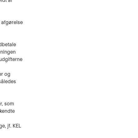
ldt af
 afgørelse
udbetale
eningen
udgifterne
er og
 således
er, som
lkendte
e, jf. KEL