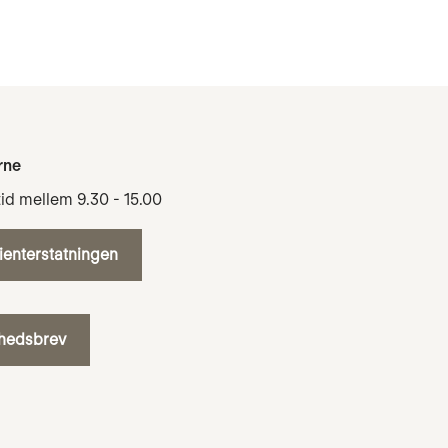
rne
tid mellem 9.30 - 15.00
tienterstatningen
yhedsbrev