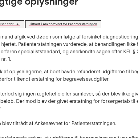
igtige oplysninger
lser efter EAL
Tiltrådt i Ankenævnet for Patienterstatningen
 mand afgik ved døden som følge af forsinket diagnosticering
 hjertet. Patienterstatningen vurderede, at behandlingen ikke
l erfaren specialiststandard, og anerkendte sagen efter KEL § 21, 
 nr. 1.
k af oplysningerne, at boet havde refunderet udgifterne til be
derfor tilkendt erstatning for begravelsesudgifter.
erlod sig ingen ægtefælle eller samlever, så der blev ikke gi
eløb. Derimod blev der givet erstatning for forsørgertab til 
.
 blev tiltrådt af Ankenævnet for Patienterstatningen.