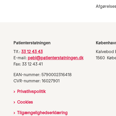
Afgørelses
Patienterstatningen
Københav
Tlf.:
33 12 43 43
Kalvebod 
E-mail:
pebl@patienterstatningen.dk
1560 Køb
Fax: 33 12 43 41
EAN-nummer: 5790002316418
CVR-nummer: 16027901
Privatlivspolitik
Cookies
Tilgængelighedserklæring