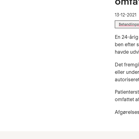
omfa
13-12-2021
Behandlings
En 24-årig
ben efter 
havde udvi
Det fremgi
eller unde
autorisere
Patienters
omfattet a
Afgørelses