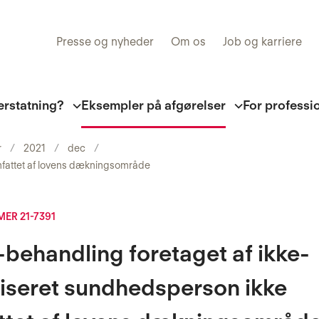
Presse og nyheder
Om os
Job og karriere
erstatning?
Eksempler på afgørelser
For professi
r
2021
dec
mfattet af lovens dækningsområde
R 21-7391
behandling foretaget af ikke-
iseret sundhedsperson ikke