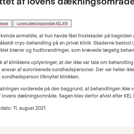
ttet af lovens dækningsområd
skade
Lovens dækningsområde KEL §19
 kvinde anmeldte, at hun havde fået frostskader på bagsiden
såkaldt cryo-behandling på en privat klinik. Skaderne bestod i
klet blærer og hudforandringer, som krævede lægelig behan
k af klinikkens oplysninger, at der ikke var tale om behandling
r ansvar af autoriserede sundhedspersoner. Der var heller ikk
t sundhedsperson tilknyttet klinikken.
tatningen vurderede på den baggrund, at behandlingen ikke v
f lovens dækningsområde. Sagen blev derfor afvist efter KEL §
dato: 11. august 2021