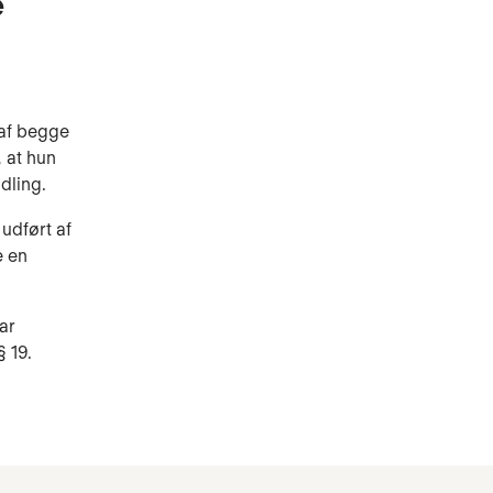
e
 af begge
, at hun
dling.
 udført af
e en
ar
 19.