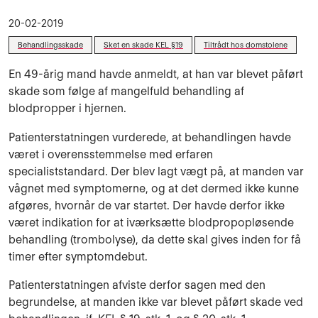
20-02-2019
Behandlingsskade
Sket en skade KEL §19
Tiltrådt hos domstolene
En 49-årig mand havde anmeldt, at han var blevet påført
skade som følge af mangelfuld behandling af
blodpropper i hjernen.
Patienterstatningen vurderede, at behandlingen havde
været i overensstemmelse med erfaren
specialiststandard. Der blev lagt vægt på, at manden var
vågnet med symptomerne, og at det dermed ikke kunne
afgøres, hvornår de var startet. Der havde derfor ikke
været indikation for at iværksætte blodpropopløsende
behandling (trombolyse), da dette skal gives inden for få
timer efter symptomdebut.
Patienterstatningen afviste derfor sagen med den
begrundelse, at manden ikke var blevet påført skade ved