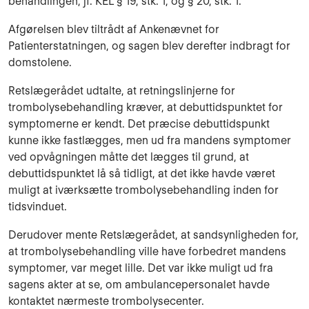
behandlingen, jf. KEL § 19, stk. 1, og § 20, stk. 1.
Afgørelsen blev tiltrådt af Ankenævnet for
Patienterstatningen, og sagen blev derefter indbragt for
domstolene.
Retslægerådet udtalte, at retningslinjerne for
trombolysebehandling kræver, at debuttidspunktet for
symptomerne er kendt. Det præcise debuttidspunkt
kunne ikke fastlægges, men ud fra mandens symptomer
ved opvågningen måtte det lægges til grund, at
debuttidspunktet lå så tidligt, at det ikke havde været
muligt at iværksætte trombolysebehandling inden for
tidsvinduet.
Derudover mente Retslægerådet, at sandsynligheden for,
at trombolysebehandling ville have forbedret mandens
symptomer, var meget lille. Det var ikke muligt ud fra
sagens akter at se, om ambulancepersonalet havde
kontaktet nærmeste trombolysecenter.