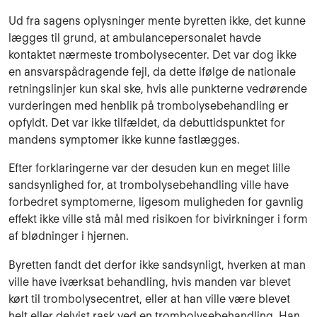
Ud fra sagens oplysninger mente byretten ikke, det kunne
lægges til grund, at ambulancepersonalet havde
kontaktet nærmeste trombolysecenter. Det var dog ikke
en ansvarspådragende fejl, da dette ifølge de nationale
retningslinjer kun skal ske, hvis alle punkterne vedrørende
vurderingen med henblik på trombolysebehandling er
opfyldt. Det var ikke tilfældet, da debuttidspunktet for
mandens symptomer ikke kunne fastlægges.
Efter forklaringerne var der desuden kun en meget lille
sandsynlighed for, at trombolysebehandling ville have
forbedret symptomerne, ligesom muligheden for gavnlig
effekt ikke ville stå mål med risikoen for bivirkninger i form
af blødninger i hjernen.
Byretten fandt det derfor ikke sandsynligt, hverken at man
ville have iværksat behandling, hvis manden var blevet
kørt til trombolysecentret, eller at han ville være blevet
helt eller delvist rask ved en trombolysebehandling. Han