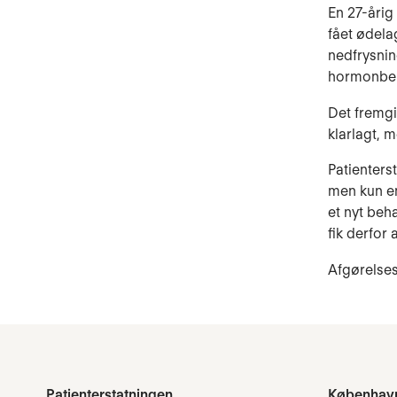
En 27-årig
fået ødela
nedfrysnin
hormonbeh
Det fremgik
klarlagt, 
Patienters
men kun en
et nyt beh
fik derfor 
Afgørelses
Patienterstatningen
Københav