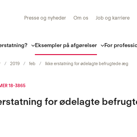
Presse og nyheder
Om os
Job og karriere
erstatning?
Eksempler på afgørelser
For professi
r
2019
feb
Ikke erstatning for ødelagte befrugtede æg
ER 18-3865
erstatning for ødelagte befrug