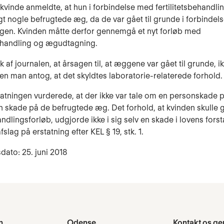
 kvinde anmeldte, at hun i forbindelse med fertilitetsbehandl
gt nogle befrugtede æg, da de var gået til grunde i forbinde
gen. Kvinden måtte derfor gennemgå et nyt forløb med
andling og ægudtagning.
 af journalen, at årsagen til, at æggene var gået til grunde, i
men man antog, at det skyldtes laboratorie-relaterede forhold.
tatningen vurderede, at der ikke var tale om en personskade 
 skade på de befrugtede æg. Det forhold, at kvinden skull
andlingsforløb, udgjorde ikke i sig selv en skade i lovens fors
afslag på erstatning efter KEL § 19, stk. 1.
dato: 25. juni 2018
n
Odense
Kontakt os ge