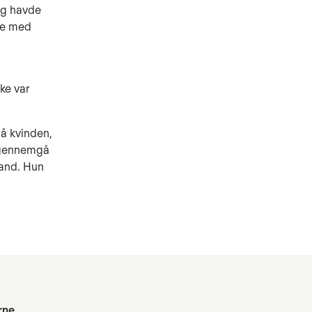
ing havde
lse med
kke var
på kvinden,
e gennemgå
tand. Hun
rne