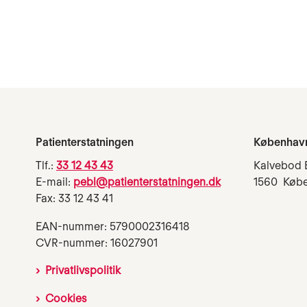
Patienterstatningen
Københav
Tlf.:
33 12 43 43
Kalvebod 
E-mail:
pebl@patienterstatningen.dk
1560 Køb
Fax: 33 12 43 41
EAN-nummer: 5790002316418
CVR-nummer: 16027901
Privatlivspolitik
Cookies