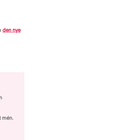
r
m
den nye
n
t mén.