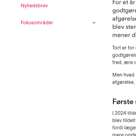
For et år
Nyhedsbrev
godtgøre
afgørels
Fokusområder
blev ster
mener di
Tort er fo
godtgørels
fred, ære 
Men hvad e
afgørelse,
Første 
I 2024 til
blev tildel
fordi læge
mere omfat