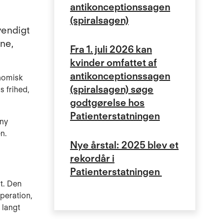
antikonceptionssagen
(spiralsagen)
vendigt
rne,
Fra 1. juli 2026 kan
kvinder omfattet af
antikonceptionssagen
onomisk
(spiralsagen) søge
s frihed,
godtgørelse hos
Patienterstatningen
 ny
n.
Nye årstal: 2025 blev et
rekordår i
Patienterstatningen
rt. Den
operation,
 langt