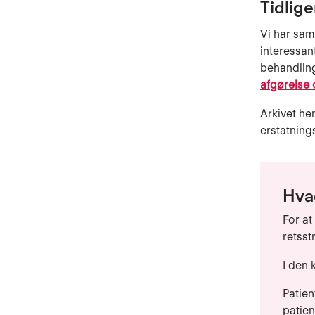
Tidlige
Vi har saml
interessan
behandlin
afgørelse 
Arkivet he
erstatnin
Hvad
For at
retsst
I den 
Patie
patien