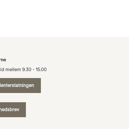
rne
tid mellem 9.30 - 15.00
tienterstatningen
yhedsbrev