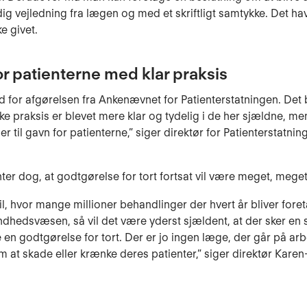
dig vejledning fra lægen og med et skriftligt samtykke. Det h
e givet.
r patienterne med klar praksis
ad for afgørelsen fra Ankenævnet for Patienterstatningen. Det 
ske praksis er blevet mere klar og tydelig i de her sjældne, me
er til gavn for patienterne,” siger direktør for Patienterstatni
ter dog, at godtgørelse for tort fortsat vil være meget, mege
til, hvor mange millioner behandlinger der hvert år bliver foret
dhedsvæsen, så vil det være yderst sjældent, at der sker en 
 en godtgørelse for tort. Der er jo ingen læge, der går på a
m at skade eller krænke deres patienter,” siger direktør Karen