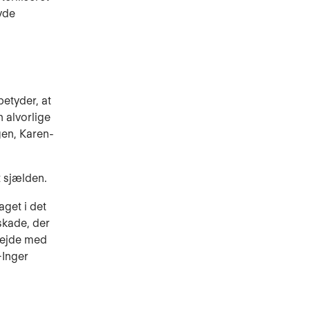
avde
betyder, at
n alvorlige
ngen, Karen-
t sjælden.
aget i det
skade, der
rbejde med
-Inger