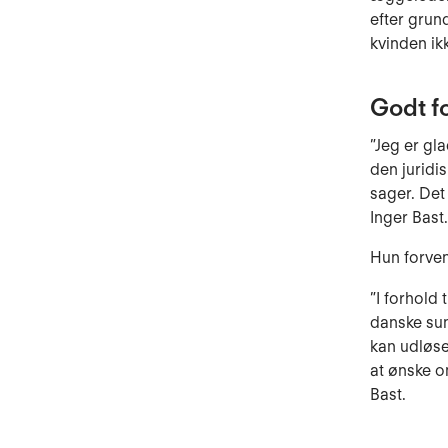
efter grun
kvinden ikk
Godt fo
”Jeg er gl
den juridi
sager. Det 
Inger Bast.
Hun forven
”I forhold 
danske sun
kan udløse
at ønske o
Bast.