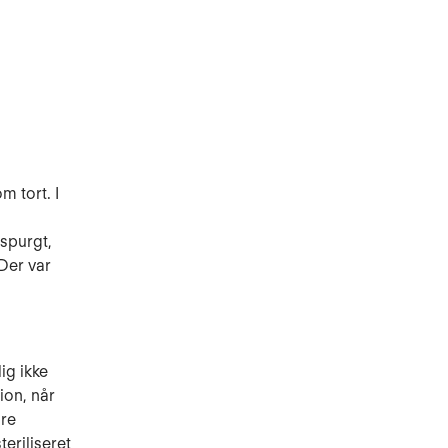
 tort. I
spurgt,
Der var
ig ikke
ion, når
jre
eriliseret