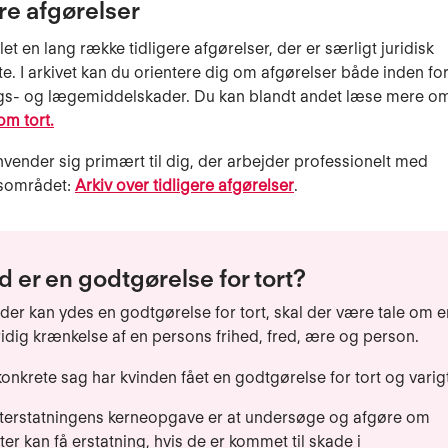
re afgørelser
et en lang række tidligere afgørelser, der er særligt juridisk
te. I arkivet kan du orientere dig om afgørelser både inden fo
gs- og lægemiddelskader. Du kan blandt andet læse mere o
om tort.
nvender sig primært til dig, der arbejder professionelt med
gsområdet:
Arkiv over tidligere afgørelser
.
 er en godtgørelse for tort?
 der kan ydes en godtgørelse for tort, skal der være tale om e
ridig krænkelse af en persons frihed, fred, ære og person.
konkrete sag har kvinden fået en godtgørelse for tort og varig
nterstatningens kerneopgave er at undersøge og afgøre om
ter kan få erstatning, hvis de er kommet til skade i