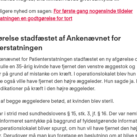
dligere nyhed om sagen:
For første gang nogensinde tildeler
tatningen en godtgørelse for tort
ørelse stadfæstet af Ankenævnet for
terstatningen
enævnet for Patienterstatningen stadfæstet en ny afgørelse om
ulle en 35-årig kvinde have fjernet den venstre æggestok og
på grund af mistanke om kræft. I operationslokalet blev hun 
e også ville have fjernet den højre æggeleder. Hun sagde ja. 
ndikationer på kræft i den højre æggeleder.
 af begge æggeledere betød, at kvinden blev steril.
 i strid med sundhedslovens § 15, stk. 3, jf. § 16. Der var neml
 informeret samtykke på baggrund af fyldestgørende informat
operationslokalet bliver spurgt, om hun vil have fjernet den hø
 Derudover må man kun foretage en beslutning om at blive st