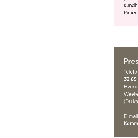
sundhe
Patien
Pre
Telefo
33 69
Hverda
Weeken
(Du ka
E-mail
Kommu