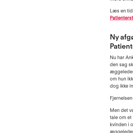
Læs en ti
Patienters
Ny afg
Patien
Nu har Ank
den sag sk
æggeleder 
om hun ikk
dog ikke i
Fjernelsen
Men det var
tale om et
kvinden i 
æggeleder.