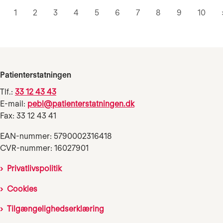
1
2
3
4
5
6
7
8
9
10
Patienterstatningen
Tlf.:
33 12 43 43
E-mail:
pebl@patienterstatningen.dk
Fax: 33 12 43 41
EAN-nummer: 5790002316418
CVR-nummer: 16027901
Privatlivspolitik
Cookies
Tilgængelighedserklæring