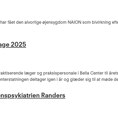
de har fået den alvorlige øjensygdom NAION som bivirkning eft
age 2025
tiserende læger og praksispersonale i Bella Center til årets
rstatningen deltager igen i år og glæder sig til at møde de
onspsykiatrien Randers