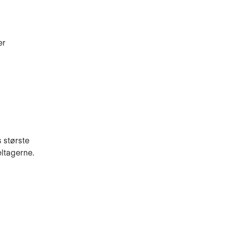
er
 største
ltagerne.