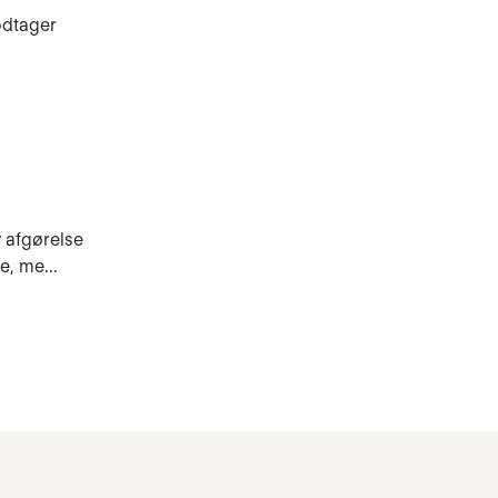
modtager
y afgørelse
e, me...