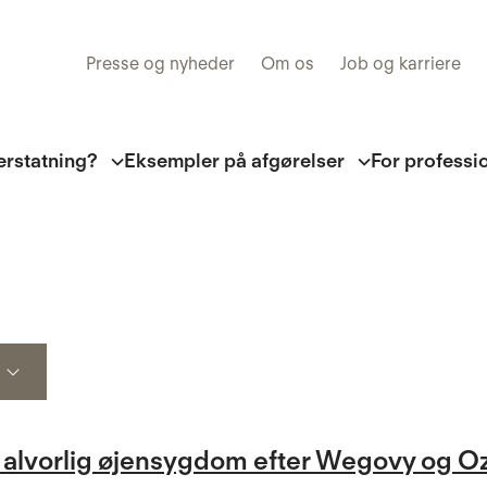
Presse og nyheder
Om os
Job og karriere
erstatning?
Eksempler på afgørelser
For professi
for alvorlig øjensygdom efter Wegovy og 