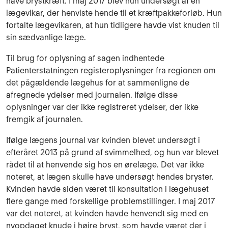
have brystkræft. I maj 2017 blev hun undersøgt af en
lægevikar, der henviste hende til et kræftpakkeforløb. Hun
fortalte lægevikaren, at hun tidligere havde vist knuden til
sin sædvanlige læge.
Til brug for oplysning af sagen indhentede
Patienterstatningen registeroplysninger fra regionen om
det pågældende lægehus for at sammenligne de
afregnede ydelser med journalen. Ifølge disse
oplysninger var der ikke registreret ydelser, der ikke
fremgik af journalen.
Ifølge lægens journal var kvinden blevet undersøgt i
efteråret 2013 på grund af svimmelhed, og hun var blevet
rådet til at henvende sig hos en ørelæge. Det var ikke
noteret, at lægen skulle have undersøgt hendes bryster.
Kvinden havde siden været til konsultation i lægehuset
flere gange med forskellige problemstillinger. I maj 2017
var det noteret, at kvinden havde henvendt sig med en
nyopdaget knude i højre bryst, som havde været der i