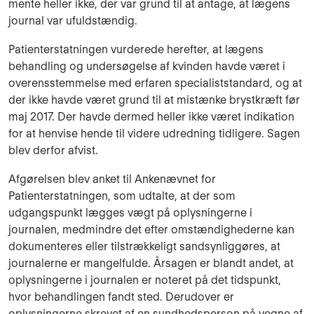
mente heller ikke, der var grund til at antage, at lægens
journal var ufuldstændig.
Patienterstatningen vurderede herefter, at lægens
behandling og undersøgelse af kvinden havde været i
overensstemmelse med erfaren specialiststandard, og at
der ikke havde været grund til at mistænke brystkræft før
maj 2017. Der havde dermed heller ikke været indikation
for at henvise hende til videre udredning tidligere. Sagen
blev derfor afvist.
Afgørelsen blev anket til Ankenævnet for
Patienterstatningen, som udtalte, at der som
udgangspunkt lægges vægt på oplysningerne i
journalen, medmindre det efter omstændighederne kan
dokumenteres eller tilstrækkeligt sandsynliggøres, at
journalerne er mangelfulde. Årsagen er blandt andet, at
oplysningerne i journalen er noteret på det tidspunkt,
hvor behandlingen fandt sted. Derudover er
oplysningerne skrevet af en sundhedsperson på vegne af