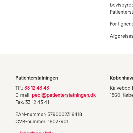
be­visbyrd
Patienters
For lignen
Afgørelses
Patienterstatningen
Københav
Tlf.:
33 12 43 43
Kalvebod 
E-mail:
pebl@patienterstatningen.dk
1560 Køb
Fax: 33 12 43 41
EAN-nummer: 5790002316418
CVR-nummer: 16027901