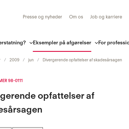
Presse og nyheder
Om os
Job og karriere
erstatning?
Eksempler på afgørelser
For professi
r
2009
jun
Divergerende opfattelser af skadesårsagen
ER 98-0111
gerende opfattelser af
esårsagen