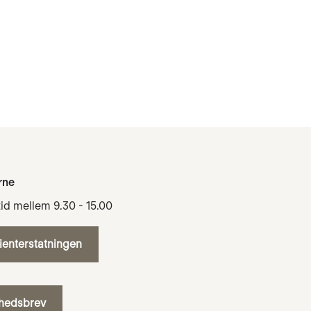
rne
tid mellem 9.30 - 15.00
tienterstatningen
yhedsbrev