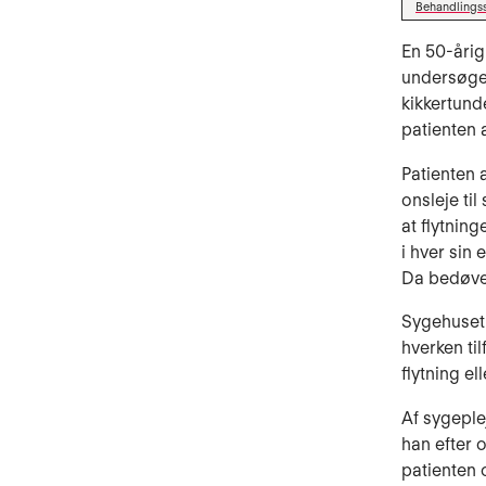
Behandlings
En 50-årig 
undersøgel
kikkertund
patienten 
Patienten 
onsleje ti
at flytnin
i hver sin
Da bedøvel
Sygehuset
hver­ken t
flytning el
Af sygeple
han ef­ter 
patienten 