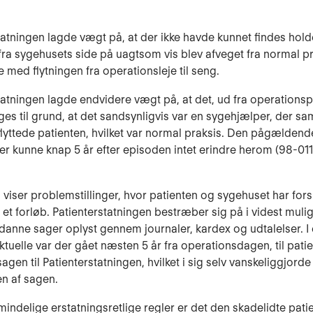
tatningen lagde vægt på, at der ikke havde kunnet findes hol
r fra sygehusets side på uagtsom vis blev afveget fra normal p
e med flytningen fra operationsleje til seng.
tatningen lagde endvidere vægt på, at det, ud fra operationsp
ges til grund, at det sandsynligvis var en sygehjælper, der 
flyttede patienten, hvilket var normal praksis. Den pågældend
er kunne knap 5 år efter episoden intet erindre herom (98-011
viser problemstillinger, hvor patienten og sygehuset har fors
af et forløb. Patienterstatningen bestræber sig på i videst mul
danne sager oplyst gennem journaler, kardex og udtalelser. I
tuelle var der gået næ­sten 5 år fra operationsdagen, til pati
gen til Patienterstatningen, hvilket i sig selv vanskeliggjorde
n af sa­gen.
lmindelige erstatningsretlige regler er det den skadelidte patie