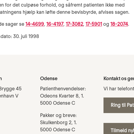
en for det culpøse forhold, og såfremt patienten ikke med
tatningens hjælp kan løfte denne bevisbyrde, afvises sagen.
de sager se
14-4699
,
16-4197
,
17-3082
,
17-5901
og
18-2074
.
dato: 30. juli 1998
n
Odense
Kontakt os ge
Brygge 45
Patienthenvendelser:
Vi har telefon
enhavn V
Odeons Kvarter 8, 1.
5000 Odense C
Ring til Pa
Pakker og breve:
Skulkenborg 2, 1.
5000 Odense C
Tilmeld n