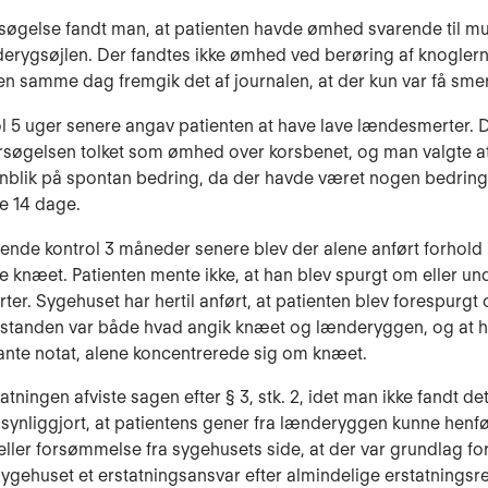
øgelse fandt man, at patienten havde ømhed svarende til m
derygsøjlen. Der fandtes ikke ømhed ved berøring af knogler
en samme dag fremgik det af journalen, at der kun var få smer
l 5 uger senere angav patienten at have lave lændesmerter. D
ersøgelsen tolket som ømhed over korsbenet, og man valgte at
nblik på spontan bedring, da der havde været nogen bedring
e 14 dage.
tende kontrol 3 måneder senere blev der alene anført forhold
 knæet. Patienten mente ikke, at han blev spurgt om eller un
ter. Sygehuset har hertil anført, at patienten blev forespurgt
lstan­den var både hvad angik knæet og lænderyggen, og at h
nte notat, alene koncentrerede sig om knæet.
atningen afviste sagen efter § 3, stk. 2, idet man ikke fandt det
dsynliggjort, at patientens gener fra lænderyggen kunne henfør
 eller forsømmelse fra sygehusets side, at der var grundlag for
gehuset et erstat­ningsansvar efter almindelige erstatningsre