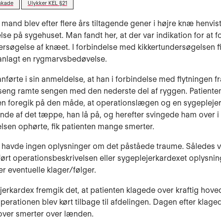
skade
Ulykker KEL §21
mand blev efter flere års tiltagende gener i højre knæ henvist 
se på sygehu­set. Man fandt her, at der var indikation for at 
ersøgelse af knæet. I forbin­delse med kikkertundersøgelsen f
anlagt en rygmarvsbedøvelse.
anførte i sin anmeldelse, at han i forbindelse med flytningen fr
l seng ramte sengen med den nederste del af ryggen. Patiente
gen fore­gik på den måde, at operationslægen og en sygeplejer
 ende af det tæppe, han lå på, og herefter svingede ham over i
sen ophørte, fik patienten mange smerter.
 havde ingen oplysninger om det påståede traume. Således v
ilført operationsbeskrivelsen eller sygeplejerkardexet oplysni
ler eventuelle kla­ger/følger.
jerkardex fremgik det, at patienten klagede over kraftig hove
operationen blev kørt tilbage til afdelingen. Dagen efter klage
over smerter over lænden.