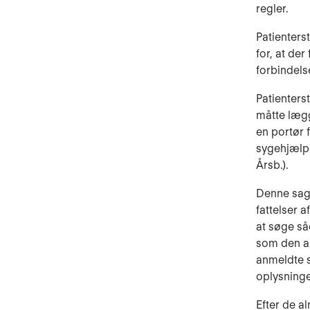
regler.
Patienters
for, at de
forbindels
Patienters
måtte læg­
en portør 
sygehjæl­p
Årsb.).
Denne sag 
fattelser 
at søge så
som den ak
anmeldte sa
oplysninge
Efter de a