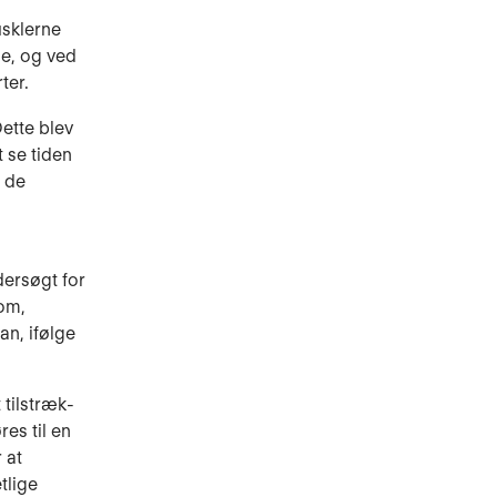
usklerne
ne, og ved
ter.
ette blev
 se tiden
 de
dersøgt for
 om,
an, ifølge
 tilstræk­
es til en
 at
tlige