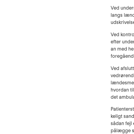
Ved unders
langs læn­
udskrivels
Ved kontro
efter un­d
an med he
foregåend
Ved afslut
vedrørende
lændesmer­
hvordan ti
det ambula
Patienterst
keligt san
sådan fejl
pålægge sy