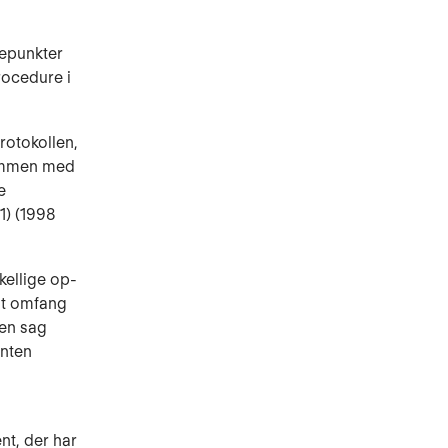
depunkter
rocedure i
rotokollen,
sammen med
e
1) (1998
kellige op­
igt omfang
 en sag
enten
nt, der har