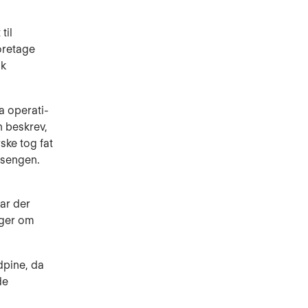
til
foretage
ik
a operati­
n beskrev,
ske tog fat
 sengen.
ar der
nger om
dpine, da
de