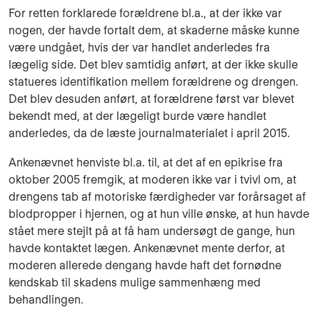
For retten forklarede forældrene bl.a., at der ikke var
nogen, der havde fortalt dem, at skaderne måske kunne
være undgået, hvis der var handlet anderledes fra
lægelig side. Det blev samtidig anført, at der ikke skulle
statueres identifikation mellem forældrene og drengen.
Det blev desuden anført, at forældrene først var blevet
bekendt med, at der lægeligt burde være handlet
anderledes, da de læste journalmaterialet i april 2015.
Ankenævnet henviste bl.a. til, at det af en epikrise fra
oktober 2005 fremgik, at moderen ikke var i tvivl om, at
drengens tab af motoriske færdigheder var forårsaget af
blodpropper i hjernen, og at hun ville ønske, at hun havde
stået mere stejlt på at få ham undersøgt de gange, hun
havde kontaktet lægen. Ankenævnet mente derfor, at
moderen allerede dengang havde haft det fornødne
kendskab til skadens mulige sammenhæng med
behandlingen.