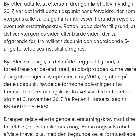
Byretten udtalte, at eftersom drengen først blev myndig i
2017, var det indtil dette tidspunkt hans forældre, der som
værger skulle varetage hans interesser, herunder rejse et
eventuelt erstatningskrav. Retten lagde derfor til grund, at
det var værgernes viden eller burde viden, der var
afgørende for, fra hvilket tidspunkt den dagældende 5-
årige forældelsesfrist skulle regnes.
Byretten var enig i, at det måtte lægges til grund, at
forældrene var bekendt med, at blodproppen kunne være
årsag til drengens symptomer, i maj 2005, og at de på
dette tidspunkt havde de fornødne oplysninger til at
fremsætte et erstatningskrav. Kravet var derfor forældet
(dom af 6. november 2017 fra Retten i Horsens, sag nr.
BS-509/2016-HRS).
Drengen rejste efterfølgende et erstatningskrav mod sine
forældre (deres familieforsikring). Forsikringsselskabet
afviste kravet bl.a. med den begrundelse, at formueskade