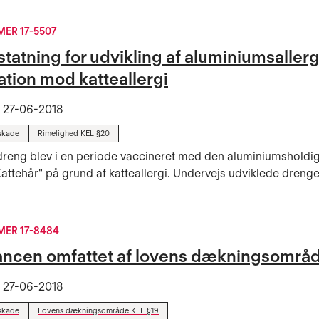
ER 17-5507
statning for udvikling af aluminiumsallerg
ation mod katteallergi
t
27-06-2018
skade
Rimelighed KEL §20
dreng blev i en periode vaccineret med den aluminiumsholdi
attehår" på grund af katteallergi. Undervejs udviklede dreng
ER 17-8484
ancen omfattet af lovens dækningsområ
t
27-06-2018
skade
Lovens dækningsområde KEL §19