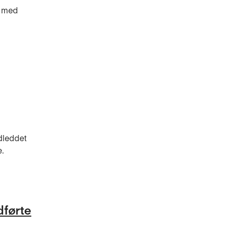
e med
ndleddet
e.
dførte