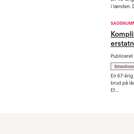
i lænden. 
SAGSNUMM
Komplik
erstat
Publicere
Behandlings
En 67-årig
brud på lå
Ef...