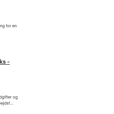
ng for en
ks -
dgifter og
ejdsf...