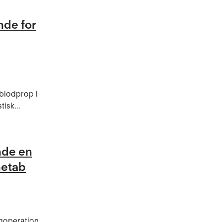
nde for
 blodprop i
isk...
nde en
netab
ygoperation