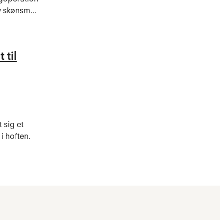
v skønsm...
 til
 sig et
i hoften.