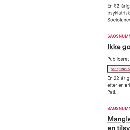
En 62-årig
psykiatris
Sociolancen
SAGSNUMME
Ikke go
Publicere
Varigt mén E
En 22-årig
efter en a
Pati...
SAGSNUMM
Mangle
en tils