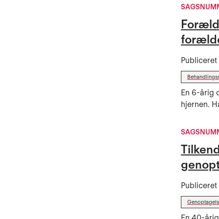
SAGSNUMM
Foræld
foræld
Publicere
Behandlings
En 6-årig 
hjernen. Ha
SAGSNUMM
Tilken
genopta
Publicere
Genoptagels
En 40-årig