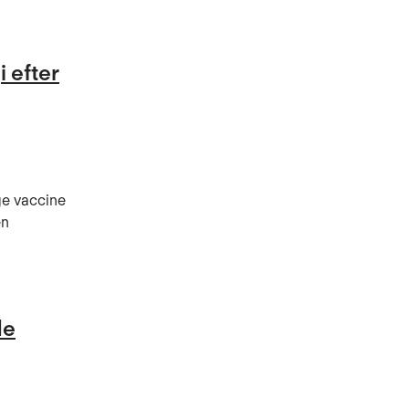
i efter
ge vaccine
en
de