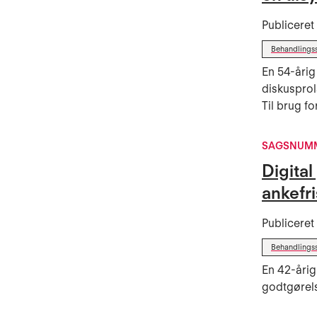
Publicere
Behandlings
En 54-årig
diskusprol
Til brug f
SAGSNUMM
Digita
ankefri
Publicere
Behandlings
En 42-årig
godtgørels