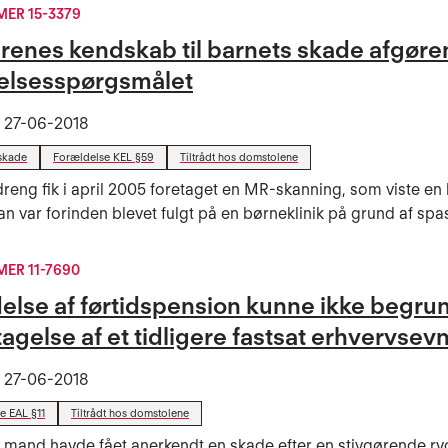
ER 15-3379
renes kendskab til barnets skade afgøre
elsesspørgsmålet
t
27-06-2018
skade
Forældelse KEL §59
Tiltrådt hos domstolene
dreng fik i april 2005 foretaget en MR-skanning, som viste en
n var forinden blevet fulgt på en børneklinik på grund af spast
ER 11-7690
delse af førtidspension kunne ikke begru
gelse af et tidligere fastsat erhvervsev
t
27-06-2018
e EAL §11
Tiltrådt hos domstolene
 mand havde fået anerkendt en skade efter en stivgørende r