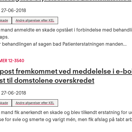
t
27-06-2018
skade
Andre afgørelser efter KEL
 mand anmeldte en skade opstået i forbindelse med behandli
aps.
or behandlingen af sagen bad Patienterstatningen manden...
ER 12-3540
l post fremkommet ved meddelelse i e-bo
st til domstolene overskredet
t
27-06-2018
skade
Andre afgørelser efter KEL
 mand fik anerkendt en skade og blev tilkendt erstatning for u
e for svie og smerte og varigt mén, men fik afslag på tabt arb