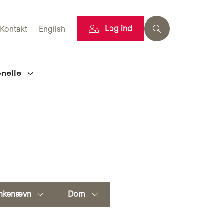
Log ind
Kontakt
English
onelle
nkenævn
Dom