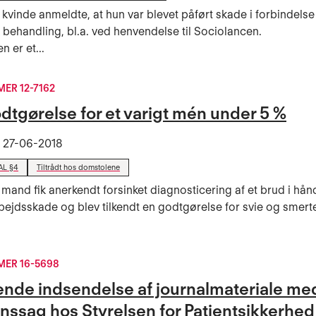
 kvinde anmeldte, at hun var blevet påført skade i forbindels
k behandling, bl.a. ved henvendelse til Sociolancen.
 er et...
R 12-7162
dtgørelse for et varigt mén under 5 %
t
27-06-2018
AL §4
Tiltrådt hos domstolene
 mand fik anerkendt forsinket diagnosticering af et brud i hå
rbejdsskade og blev tilkendt en godtgørelse for svie og smert
ER 16-5698
nde indsendelse af journalmateriale me
ynssag hos Styrelsen for Patientsikkerhed