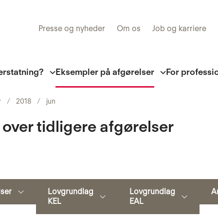
Presse og nyheder
Om os
Job og karriere
erstatning?
Eksempler på afgørelser
For professi
r
2018
jun
 over tidligere afgørelser
Søg
lser
Lovgrundlag
Lovgrundlag
A
KEL
EAL