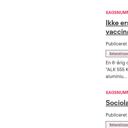
SAGSNUMM
Ikke er
vaccin
Publicere
Behandlings
En 8-årig 
"ALK 555 K
aluminiu...
SAGSNUMM
Sociol
Publicere
Behandlings