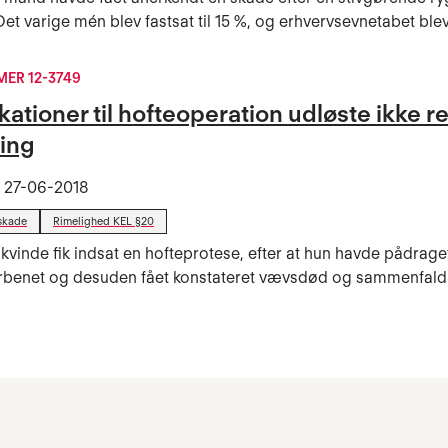
Det varige mén blev fastsat til 15 %, og erhvervsevnetabet ble
ER 12-3749
ationer til hofteoperation udløste ikke ret
ning
t
27-06-2018
skade
Rimelighed KEL §20
 kvinde fik indsat en hofteprotese, efter at hun havde pådraget
rbenet og desuden fået konstateret vævsdød og sammenfald 