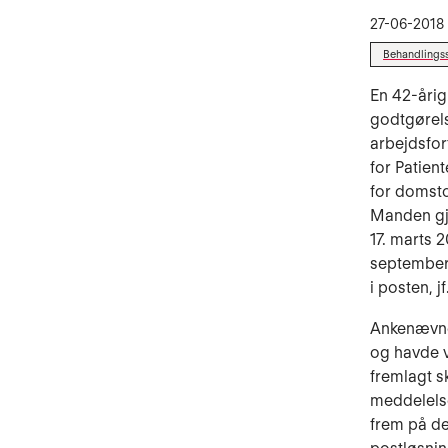
27-06-2018
Behandlings
En 42-årig
godtgørels
arbejdsfor
for Patien
for domsto
Manden gj
17. marts 
september 
i posten, j
Ankenævnet
og havde v
fremlagt sk
meddelelse
frem på de