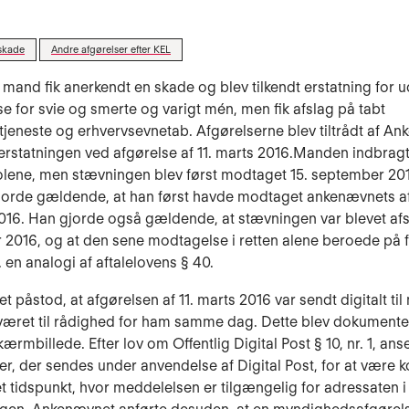
skade
Andre afgørelser efter KEL
 mand fik anerkendt en skade og blev tilkendt erstatning for u
e for svie og smerte og varigt mén, men fik afslag på tabt
tjeneste og erhvervsevnetab. Afgørelserne blev tiltrådt af A
terstatningen ved afgørelse af 11. marts 2016.Manden indbrag
lene, men stævningen blev først modtaget 15. september 20
orde gældende, at han først havde modtaget ankenævnets a
2016. Han gjorde også gældende, at stævningen var blevet afs
2016, og at den sene modtagelse i retten alene beroede på f
f. en analogi af aftalelovens § 40.
 påstod, at afgørelsen af 11. marts 2016 var sendt digitalt ti
æret til rådighed for ham samme dag. Dette blev dokumenter
ærmbillede. Efter lov om Offentlig Digital Post § 10, nr. 1, ans
r, der sendes under anvendelse af Digital Post, for at være
t tidspunkt, hvor meddelelsen er tilgængelig for adressaten i