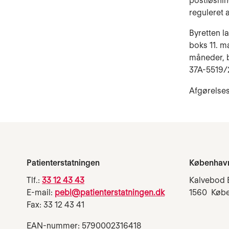
postløsnin
reguleret 
Byretten l
boks 11. m
måneder, b
37A-5519/
Afgørelses
Patienterstatningen
Københav
Tlf.:
33 12 43 43
Kalvebod 
E-mail:
pebl@patienterstatningen.dk
1560 Køb
Fax: 33 12 43 41
EAN-nummer: 5790002316418