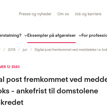
Presse og nyheder
Om os
Job og karriere
erstatning?
Eksempler på afgørelser
For professi
r
2018
jun
Digital post fremkommet ved meddelelse i e-boks
ER 12-3540
tal post fremkommet ved medde
oks - ankefrist til domstolene
skredet