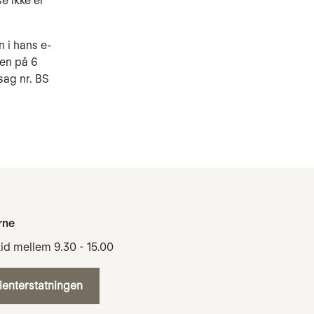
e ikke er
 i hans e-
ten på 6
sag nr. BS
rne
tid mellem 9.30 - 15.00
tienterstatningen