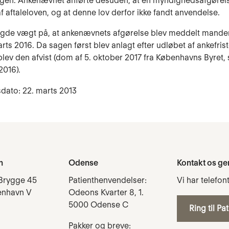
gen. Ankenævnet anførte desuden, at en myndighedsafgørels
af aftaleloven, og at denne lov derfor ikke fandt anvendelse.
agde vægt på, at ankenævnets afgørelse blev meddelt manden
arts 2016. Da sagen først blev anlagt efter udløbet af ankefris
lev den afvist (dom af 5. oktober 2017 fra Københavns Byret, 
2016).
dato: 22. marts 2013
n
Odense
Kontakt os ge
Brygge 45
Patienthenvendelser:
Vi har telefon
enhavn V
Odeons Kvarter 8, 1.
5000 Odense C
Ring til Pa
Pakker og breve: