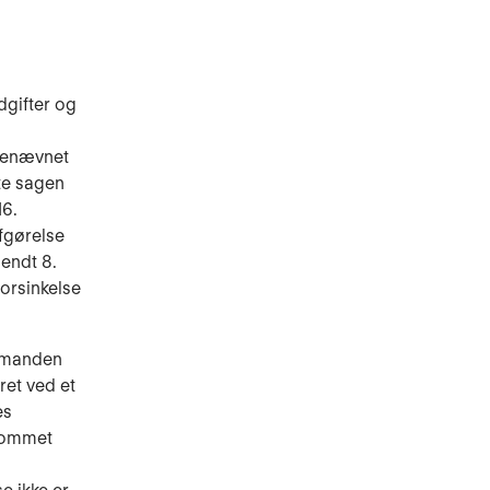
dgifter og
nkenævnet
te sagen
16.
fgørelse
endt 8.
orsinkelse
l manden
et ved et
es
 kommet